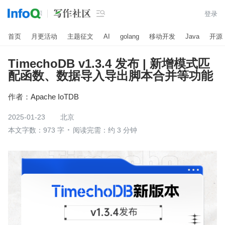

登录
首页
月更活动
主题征文
AI
golang
移动开发
Java
开源
TimechoDB v1.3.4 发布 | 新增模式匹
配函数、数据导入导出脚本合并等功能
作者：
Apache IoTDB
2025-01-23
北京
本文字数：973 字
阅读完需：约 3 分钟