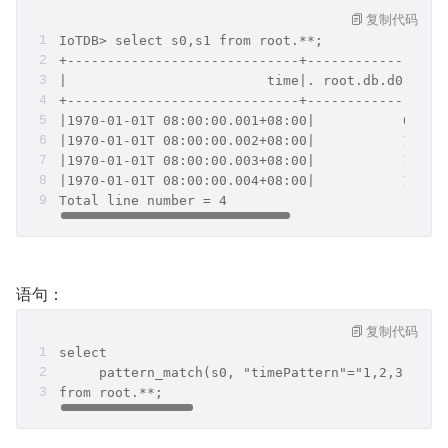
复制代码
IoTDB> select s0,s1 from root.**;
+-----------------------------+---------------+-
|                         time|. root.db.d0.s0|.
+-----------------------------+---------------+-
|1970-01-01T 08:00:00.001+08:00|           0.0| 
|1970-01-01T 08:00:00.002+08:00|           1.1| 
|1970-01-01T 08:00:00.003+08:00|           1.2| 
|1970-01-01T 08:00:00.004+08:00|           1.3| 
Total line number = 4
语句：
复制代码
select 
     pattern_match(s0, "timePattern"="1,2,3", "v
from root.**;