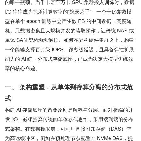
的唯一瓶颈。当千卡甚至万卡 GPU 集群投入训练时，数据 
I/O 往往成为扼杀计算效率的“隐形杀手”。一个十亿参数模
型在单个 epoch 训练中会产生数 PB 的中间数据，高度随
机、元数据密集且大规模并发的读取操作，让传统 NAS 或
单体 SAN 架构频频触顶。如何在异构硬件集群之上，构建
一个能够支撑百万级 IOPS、微秒级延迟，且具备弹性扩展
能力的 AI 统一分布式存储底座，已成为决定大模型训练效
率的核心命题。
一、 架构重塑：从单体到存算分离的分布式范
式
构建 AI 存储底座的首要原则是解耦与分层。面对极端的并
发 I/O，必须摒弃传统的单体存储思维，采用端到端的分布
式架构。在数据摄取层，可利用直接附加存储（DAS）作
为高速缓冲区，例如在预处理节点配置全 NVMe DAS，提