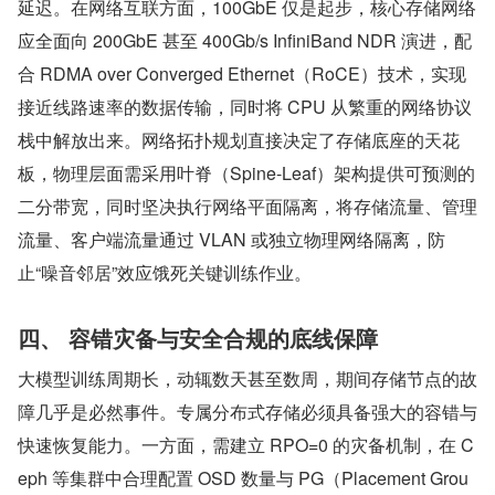
延迟。在网络互联方面，100GbE 仅是起步，核心存储网络
应全面向 200GbE 甚至 400Gb/s InfiniBand NDR 演进，配
合 RDMA over Converged Ethernet（RoCE）技术，实现
接近线路速率的数据传输，同时将 CPU 从繁重的网络协议
栈中解放出来。网络拓扑规划直接决定了存储底座的天花
板，物理层面需采用叶脊（Spine-Leaf）架构提供可预测的
二分带宽，同时坚决执行网络平面隔离，将存储流量、管理
流量、客户端流量通过 VLAN 或独立物理网络隔离，防
止“噪音邻居”效应饿死关键训练作业。
四、 容错灾备与安全合规的底线保障
大模型训练周期长，动辄数天甚至数周，期间存储节点的故
障几乎是必然事件。专属分布式存储必须具备强大的容错与
快速恢复能力。一方面，需建立 RPO=0 的灾备机制，在 C
eph 等集群中合理配置 OSD 数量与 PG（Placement Grou