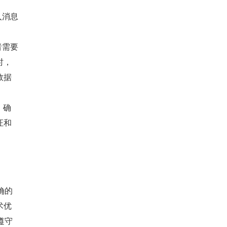
入消息
。
者需要
时，
数据
，确
证和
确的
术优
遵守