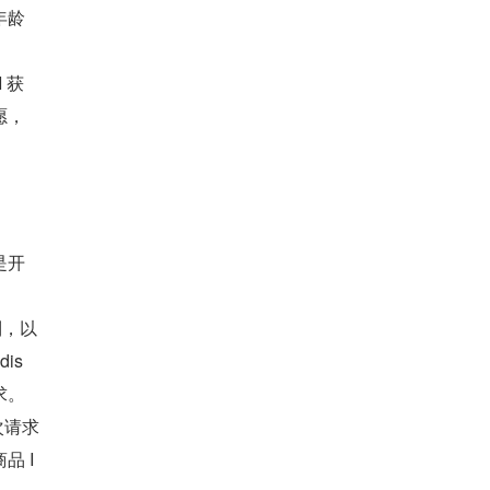
年龄
 获
愿，
是开
制，以
s 
求。
次请求
品 I