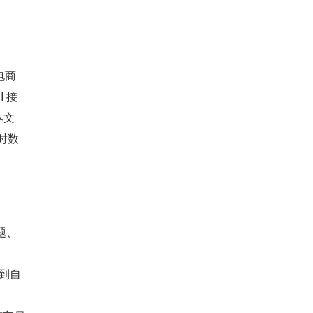
电商
 接
本文
时数
题、
到自