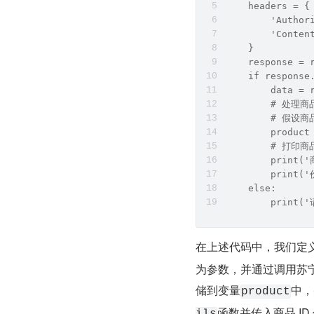
    headers = {
        'Author
        'Conten
    }
    response = 
    if response
        data = 
        # 处理
        # 假设
        product
        # 打印
        print(
        print('
    else:
        print(
在上述代码中，我们定义
为参数，并通过调用苏宁
储到变量​
​中
​product​
​函数并传入商品 