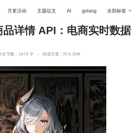
全部标签

月更活动
主题征文
AI
golang
品详情 API：电商实时数据
penHarmony
算法
学习方法
Web3.0
高
程序员
运维
深度思考
低代码
redis
本文字数：2474 字
阅读完需：约 8 分钟