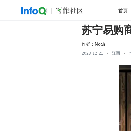
首页
苏宁易购商
移动开发
Java
开源
架构
O
前端
AI
大数据
团队管理
作者：
Noah
查看更多
2023-12-21
江西
