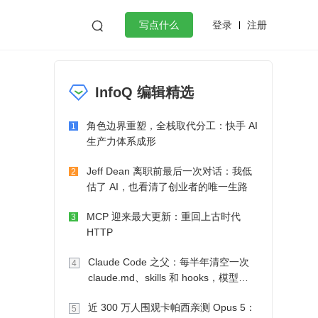
登录
注册

写点什么
效工作
数据库
Python
音视频
InfoQ 编辑精选
golang
微服务架构
flutter
角色边界重塑，全栈取代分工：快手 AI
1
生产力体系成形
Jeff Dean 离职前最后一次对话：我低
2
估了 AI，也看清了创业者的唯一生路
MCP 迎来最大更新：重回上古时代
3
HTTP
Claude Code 之父：每半年清空一次
4
claude.md、skills 和 hooks，模型自
己会想办法
近 300 万人围观卡帕西亲测 Opus 5：
5