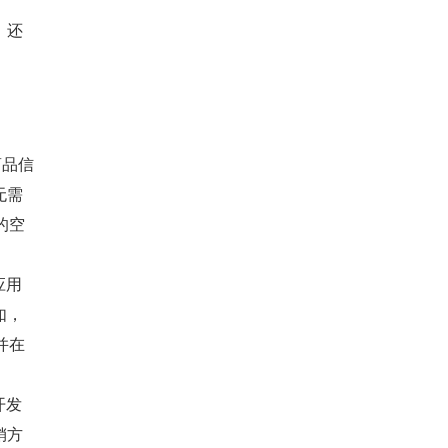
，还
商品信
无需
的空
。
应用
如，
并在
开发
销方