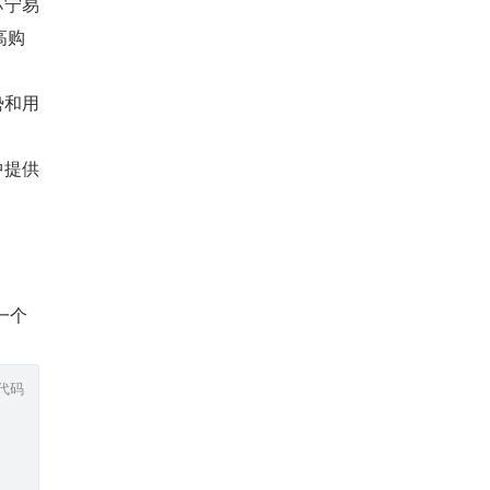
苏宁易
高购
势和用
中提供
一个
代码