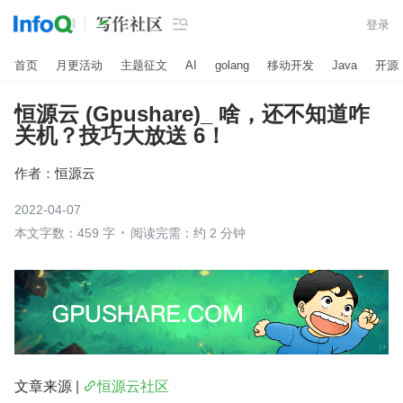

登录
首页
月更活动
主题征文
AI
golang
移动开发
Java
开源
恒源云 (Gpushare)_ 啥，还不知道咋
关机？技巧大放送 6！
作者：
恒源云
2022-04-07
本文字数：459 字
阅读完需：约 2 分钟
文章来源 | 
恒源云社区