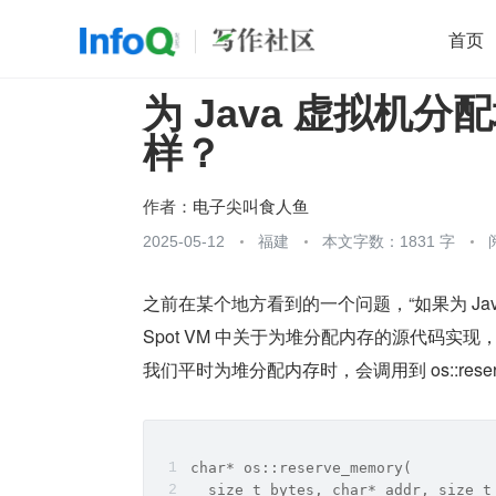
首页
为 Java 虚拟机
移动开发
Java
开源
架构
O
样？
前端
AI
大数据
团队管理
查看更多

作者：
电子尖叫食人鱼
2025-05-12
福建
本文字数：1831 字
之前在某个地方看到的一个问题，“如果为 Ja
Spot VM 中关于为堆分配内存的源代码实
我们平时为堆分配内存时，会调用到 os::rese
char* os::reserve_memory(
  size_t bytes, char* addr, size_t