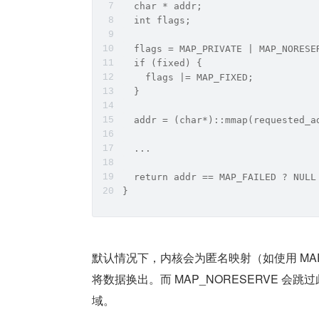
  char * addr;
  int flags;
  flags = MAP_PRIVATE | MAP_NORESE
  if (fixed) {
    flags |= MAP_FIXED;
  }
  addr = (char*)::mmap(requested_a
  ...
  return addr == MAP_FAILED ? NULL
}
默认情况下，内核会为匿名映射（如使用 MA
将数据换出。而 MAP_NORESERVE 
域。