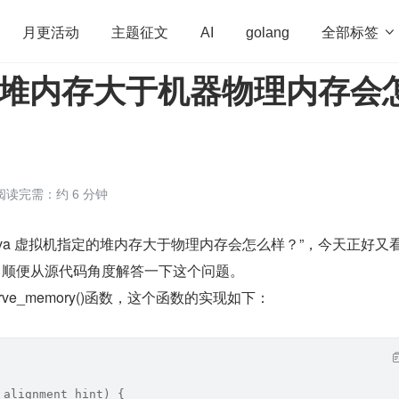
全部标签

月更活动
主题征文
AI
golang
分配堆内存大于机器物理内存会
penHarmony
算法
学习方法
Web3.0
高
程序员
运维
深度思考
低代码
redis
阅读完需：约 6 分钟
va 虚拟机指定的堆内存大于物理内存会怎么样？”，今天正好又看到
现，顺便从源代码角度解答一下这个问题。
rve_memory()函数，这个函数的实现如下：
 alignment_hint) {