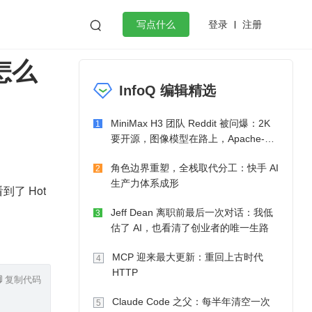
登录
注册

写点什么
怎么
效工作
数据库
Python
音视频
InfoQ 编辑精选
golang
微服务架构
flutter
MiniMax H3 团队 Reddit 被问爆：2K
1
要开源，图像模型在路上，Apache-2.0
也在考虑了
角色边界重塑，全栈取代分工：快手 AI
2
生产力体系成形
了 Hot
Jeff Dean 离职前最后一次对话：我低
3
估了 AI，也看清了创业者的唯一生路
MCP 迎来最大更新：重回上古时代
4
HTTP
复制代码
Claude Code 之父：每半年清空一次
5