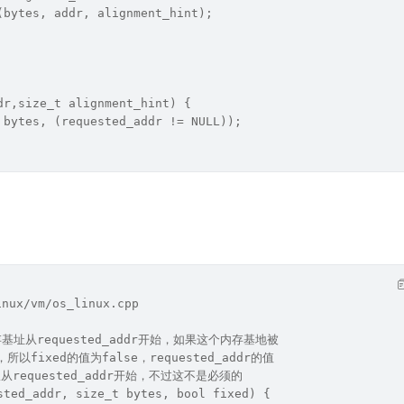
(bytes, addr, alignment_hint);
dr,size_t alignment_hint) {
 bytes, (requested_addr != NULL));
ux/vm/os_linux.cpp
存基址从requested_addr开始，如果这个内存基地被
ixed的值为false，requested_addr的值
requested_addr开始，不过这不是必须的
sted_addr, size_t bytes, bool fixed) {