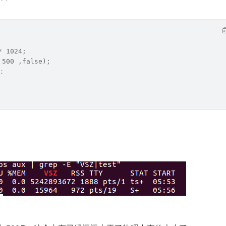
* 1024;
 500 ,false);
：