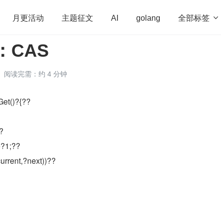
全部标签

月更活动
主题征文
AI
golang
)：CAS
penHarmony
算法
学习方法
Web3.0
高
程序员
运维
深度思考
低代码
redis
阅读完需：约 4 分钟
Get()?{??
?
+?1;??
rrent,?next))??