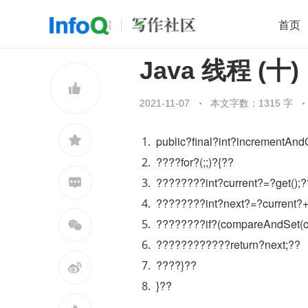
首页
Java 线程 (十
移动开发
Java
开源
架构
O

前端
AI
大数据
团队管理
2021-11-07
本文字数：1315 字
查看更多


public?final?int?incrementAnd
????for?(;;)?{??
????????int?current?=?get();?

????????int?next?=?current?
????????if?(compareAndSet(cu

????????????return?next;??
????}??

}??