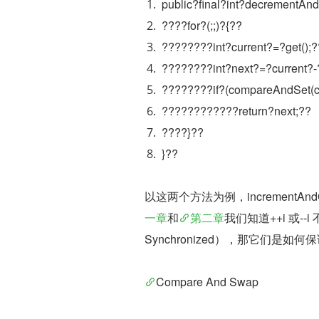
public?final?int?decrementAnd
????for?(;;)?{??
????????int?current?=?get();?
????????int?next?=?current?-
????????if?(compareAndSet(cu
????????????return?next;??
????}??
}??
以这两个方法为例，incrementAnd
一章
和
第二章
我们知道++i 或
Synchronized），那它们是如
Compare And Swap