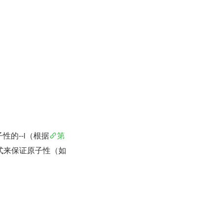
子性的--i（根据
第
式来保证原子性（如 