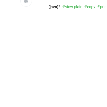

[java]
? 
view plain
copy
prin