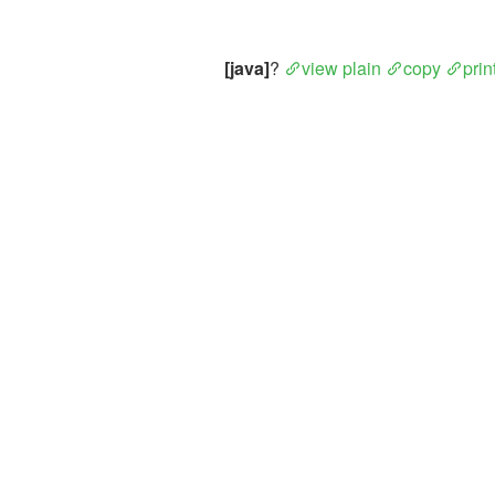
[java]
? 
view plain
copy
prin