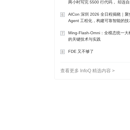
两小时写完 5500 行代码， 却连
写的游戏都玩不了
AICon 深圳 2026 全日程揭晓｜聚
6
Agent 工程化，构建可靠智能的
径
Ming-Flash-Omni：全模态统一
7
的关键技术与实践
FDE 又不够了
8
查看更多 InfoQ 精选内容 >