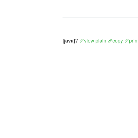
[java]
? 
view plain
copy
prin