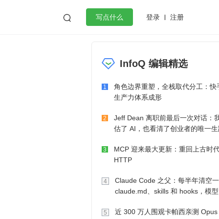
登录
注册

写点什么
效工作
数据库
Python
音视频
InfoQ 编辑精选
golang
微服务架构
flutter
角色边界重塑，全栈取代分工：快手
1
生产力体系成形
Jeff Dean 离职前最后一次对话：
2
估了 AI，也看清了创业者的唯一生
MCP 迎来最大更新：重回上古时
3
HTTP
Claude Code 之父：每半年清空
4
claude.md、skills 和 hooks，模
己会想办法
近 300 万人围观卡帕西亲测 Opus
5