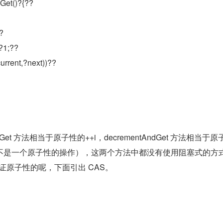
Get()?{??
?
?1;??
rrent,?next))??
Get 方法相当于原子性的++i，decrementAndGet 方法相当于原
--i 不是一个原子性的操作），这两个方法中都没有使用阻塞式的方
何保证原子性的呢，下面引出 CAS。