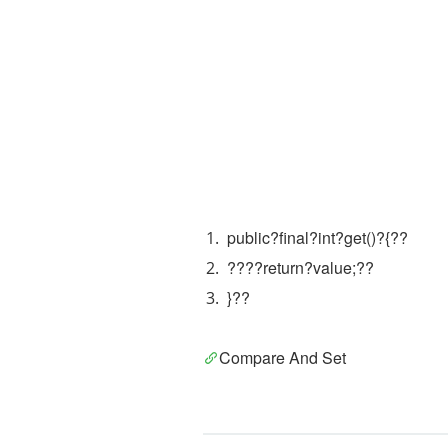
public?final?int?get()?{??
????return?value;??
}??
Compare And Set