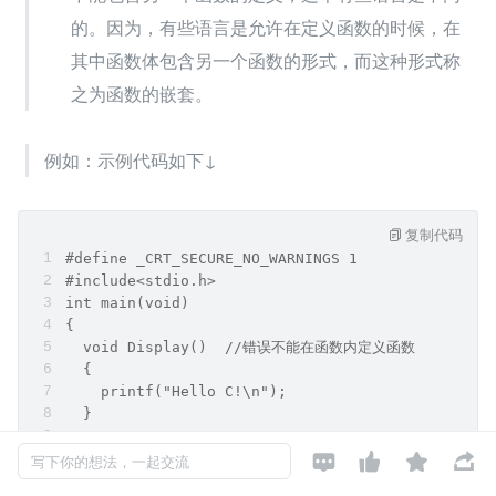
的。因为，有些语言是允许在定义函数的时候，在
其中函数体包含另一个函数的形式，而这种形式称
之为函数的嵌套。
例如：示例代码如下↓
复制代码
#define _CRT_SECURE_NO_WARNINGS 1
#include<stdio.h>
int main(void)
{
  void Display()  //错误不能在函数内定义函数
  {
    printf("Hello C!\n");
  }
  return 0;




}
写下你的想法，一起交流