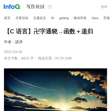

登录
首页
月更活动
主题征文
AI
golang
移动开发
Java
开源
【C 语言】卍字通晓→函数＋递归
作者：
謓泽
2022-03-06
本文字数：8815 字
阅读完需：约 29 分钟