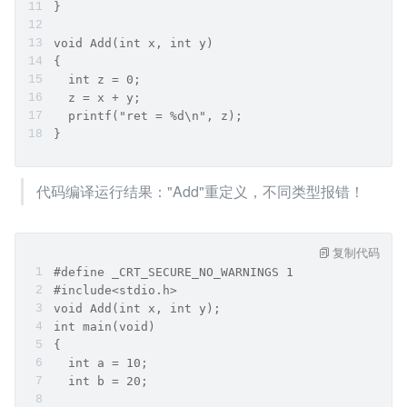
}
void Add(int x, int y)
{
  int z = 0;
  z = x + y;
  printf("ret = %d\n", z);
}
代码编译运行结果："Add"重定义，不同类型报错！
复制代码
#define _CRT_SECURE_NO_WARNINGS 1
#include<stdio.h>
void Add(int x, int y);
int main(void)
{
  int a = 10;
  int b = 20;