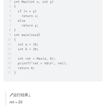
int Max(int x, int y)
{
  if (x > y)
    return x;
  else
    return y;
}
int main(void)
{
  int a = 10;
  int b = 20;
  int ret = Max(a, b);
  printf("ret = %d\n", ret);
  return 0;
}
🖊运行结果↓
ret = 20