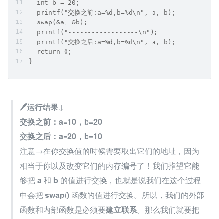
  int b = 20;
  printf("交换之前:a=%d,b=%d\n", a, b);
  swap(&a, &b);
  printf("------------------\n");
  printf("交换之后:a=%d,b=%d\n", a, b);
  return 0;
}
🖊运行结果↓
交换之前：a=10，b=20
交换之后：a=20，b=10
注意→在你交换值的时候需要取出它们的地址，因为
相当于你以及改变它们的内存编号了！我们指望它能
够把 
a 
和 
b 
的值进行交换，也就是说我们在这个过程
中会把 
swap()
 函数的值进行交换。所以，我们的外部
函数和内部函数是必须要
建立联系
。那么我们就要把