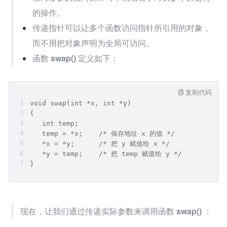
的操作。
传递指针可以让多个函数访问指针所引用的对象，
而不用把对象声明为全局可访问。
函数 
swap()
 定义如下：
复制代码
void swap(int *x, int *y)
{
   int temp;
   temp = *x;    /* 保存地址 x 的值 */
   *x = *y;      /* 把 y 赋值给 x */
   *y = temp;    /* 把 temp 赋值给 y */
}
现在，让我们通过传递实际参数来调用函数 
swap()
 ：