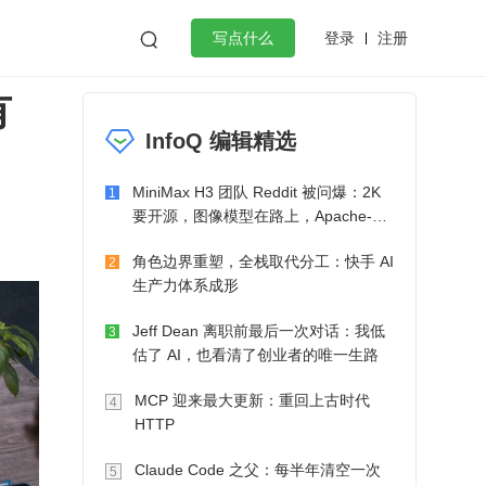
登录
注册

写点什么
有
效工作
数据库
Python
音视频
InfoQ 编辑精选
golang
微服务架构
flutter
MiniMax H3 团队 Reddit 被问爆：2K
1
要开源，图像模型在路上，Apache-2.0
也在考虑了
角色边界重塑，全栈取代分工：快手 AI
2
生产力体系成形
Jeff Dean 离职前最后一次对话：我低
3
估了 AI，也看清了创业者的唯一生路
MCP 迎来最大更新：重回上古时代
4
HTTP
Claude Code 之父：每半年清空一次
5