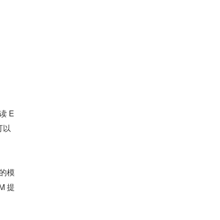
 E
可以
的模
 提