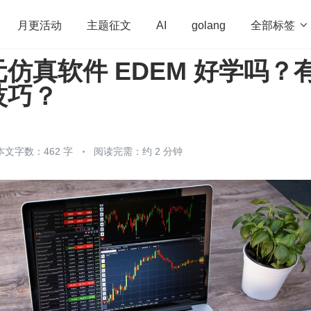
全部标签

月更活动
主题征文
AI
golang
仿真软件 EDEM 好学吗？
penHarmony
算法
学习方法
Web3.0
高
技巧？
程序员
运维
深度思考
低代码
redis
本文字数：462 字
阅读完需：约 2 分钟