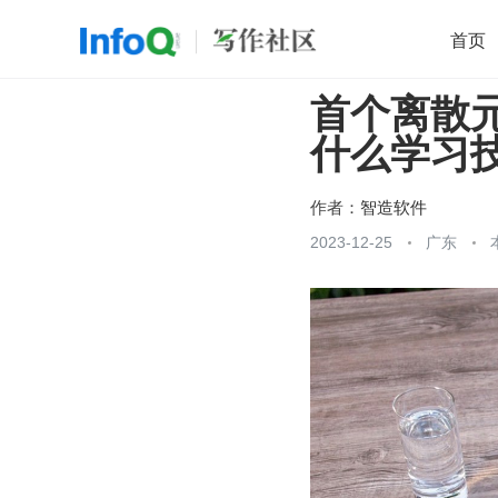
首页
首个离散元
移动开发
Java
开源
架构
O
什么学习
前端
AI
大数据
团队管理
查看更多

作者：
智造软件
2023-12-25
广东