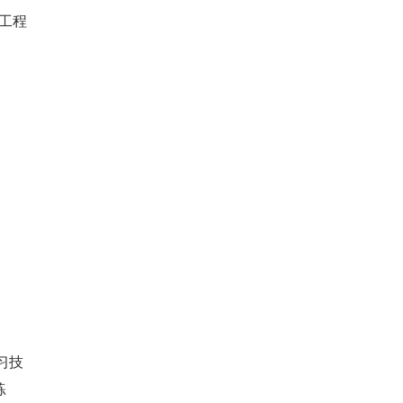
工程
习技
练