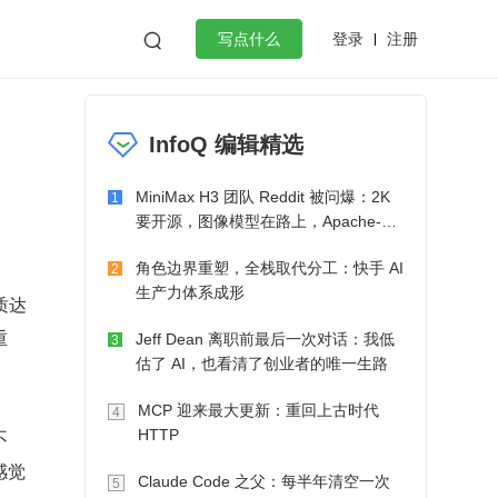
登录
注册

写点什么
效工作
数据库
Python
音视频
InfoQ 编辑精选
golang
微服务架构
flutter
MiniMax H3 团队 Reddit 被问爆：2K
1
要开源，图像模型在路上，Apache-2.0
也在考虑了
角色边界重塑，全栈取代分工：快手 AI
2
生产力体系成形
质达
重
Jeff Dean 离职前最后一次对话：我低
3
估了 AI，也看清了创业者的唯一生路
MCP 迎来最大更新：重回上古时代
4
不
HTTP
感觉
Claude Code 之父：每半年清空一次
5