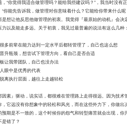
题，“你觉得我适合做管理吗？能给我些建议吗？”，我当时没有
，“你能先告诉我，做管理对你意味着什么？它能给你带来什么呢
而是想让他反思他做管理的初衷。我觉得『最原始的动机』会决
压力以及能走多远。关于初衷，我见过最普遍的说法有这么几种
很多前辈在能力达到一定水平后都转管理了，自己也这么想
晋升瓶颈，想尝试下管理方向，看自己是否合适
板让我带团队，自己也没办法
人眼中是优秀的代表
脱离执行层面，越往上走越轻松
部因素』驱动，说实话，都很难在管理路上走得很远。因为技术
作，它远没有你想象中的轻松和风光，而在这些外力下，你做出
的预期是不一致的，这个时候你的怨气和转型痛苦就会出现，你
不是错了？