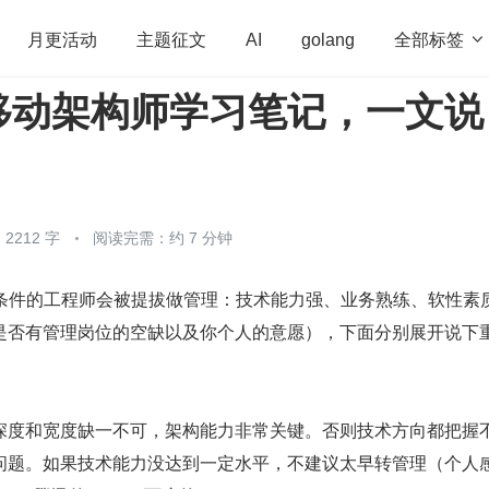
全部标签

月更活动
主题征文
AI
golang
移动架构师学习笔记，一文说
penHarmony
算法
学习方法
Web3.0
高
程序员
运维
深度思考
低代码
redis
2212 字
阅读完需：约 7 分钟
个条件的工程师会被提拔做管理：技术能力强、业务熟练、软性素
是否有管理岗位的空缺以及你个人的意愿），下面分别展开说下
深度和宽度缺一不可，架构能力非常关键。否则技术方向都把握
问题。如果技术能力没达到一定水平，不建议太早转管理（个人