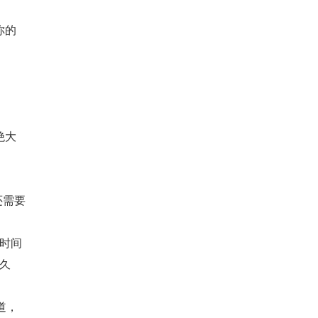
你的
绝大
还需要
时间
久
道，