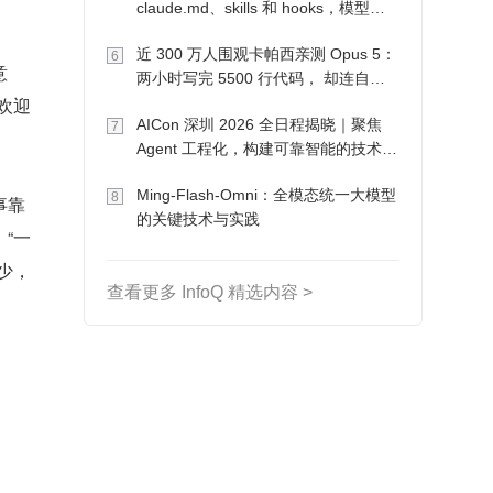
claude.md、skills 和 hooks，模型自
己会想办法
近 300 万人围观卡帕西亲测 Opus 5：
6
意
两小时写完 5500 行代码， 却连自己
欢迎
写的游戏都玩不了
AICon 深圳 2026 全日程揭晓｜聚焦
7
Agent 工程化，构建可靠智能的技术路
径
Ming-Flash-Omni：全模态统一大模型
8
事靠
的关键技术与实践
“一
少，
查看更多 InfoQ 精选内容 >
。