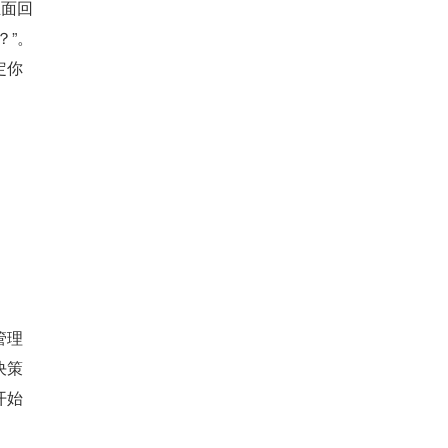
正面回
？”。
定你
：
管理
决策
开始