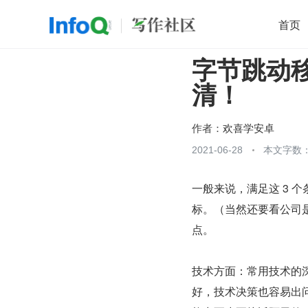
首页
字节跳动
移动开发
Java
开源
架构
O
清！
前端
AI
大数据
团队管理
查看更多

作者：
欢喜学安卓
2021-06-28
本文字数：
一般来说，满足这 3 
标。（当然还要看公司
点。
技术方面：常用技术的
好，技术决策也容易出