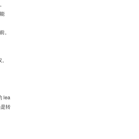
。
能
前。
议。
lea
为是转