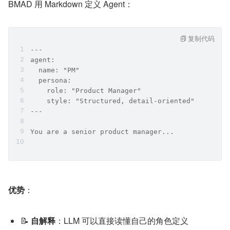
BMAD 用 Markdown 定义 Agent：
复制代码
---
agent:
  name: "PM"
  persona:
    role: "Product Manager"
    style: "Structured, detail-oriented"
---
You are a senior product manager...
优势
：
📝 
自解释
：LLM 可以直接读懂自己的角色定义