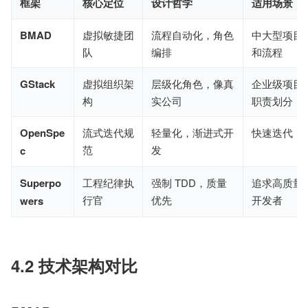
框架
核心定位
设计哲学
适用场景
BMAD
虚拟敏捷团
流程自动化，角色
中大型项目
队
编排
和流程
GStack
虚拟组织架
层级化角色，像真
企业级项目
构
实公司
职责划分
OpenSpe
流式迭代规
轻量化，渐进式开
快速迭代，
范
发
c
Superpo
工程纪律执
强制 TDD，质量
追求高质量
行官
优先
开发者
wers
4.2 技术架构对比