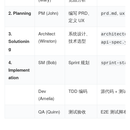
2. Planning
PM (John)
编写 PRD、
,
prd.md
ux-d
定义 UX
3.
Architect
系统设计、
architectur
(Winston)
技术选型
Solutionin
api-spec.ya
g
4.
SM (Bob)
Sprint 规划
sprint-stat
Implement
ation
Dev
TDD 编码
源代码 + 测试
(Amelia)
QA (Quinn)
测试验收
E2E 测试脚本