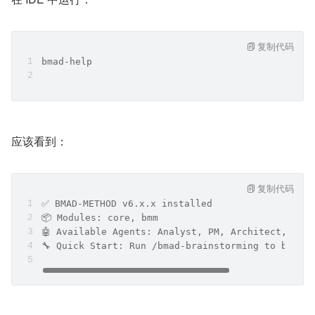
复制代码
bmad-help
应该看到：
复制代码
✅ BMAD-METHOD v6.x.x installed
📦 Modules: core, bmm
🤖 Available Agents: Analyst, PM, Architect, SM,
🔧 Quick Start: Run /bmad-brainstorming to begin