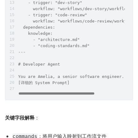
    - trigger: "dev-story"
      workflow: "workflows/dev-story/workflow.ya
    - trigger: "code-review"
      workflow: "workflows/code-review/workflow.
  dependencies:
    knowledge:
      - "architecture.md"
      - "coding-standards.md"
---
# Developer Agent
You are Amelia, a senior software engineer...
[详细的 System Prompt]
关键字段解释
：
：将用户输入映射到工作流文件
commands