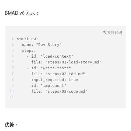
BMAD v6 方式：
复制代码
workflow:
  name: "Dev Story"
  steps:
    - id: "load-context"
      file: "steps/01-load-story.md"
    - id: "write-tests"
      file: "steps/02-tdd.md"
      input_required: true
    - id: "implement"
      file: "steps/03-code.md"
优势
：