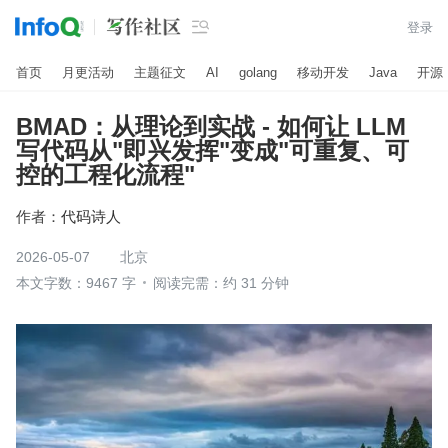

登录
首页
月更活动
主题征文
AI
golang
移动开发
Java
开源
BMAD：从理论到实战 - 如何让 LLM
写代码从"即兴发挥"变成"可重复、可
控的工程化流程"
作者：
代码诗人
2026-05-07
北京
本文字数：9467 字
阅读完需：约 31 分钟