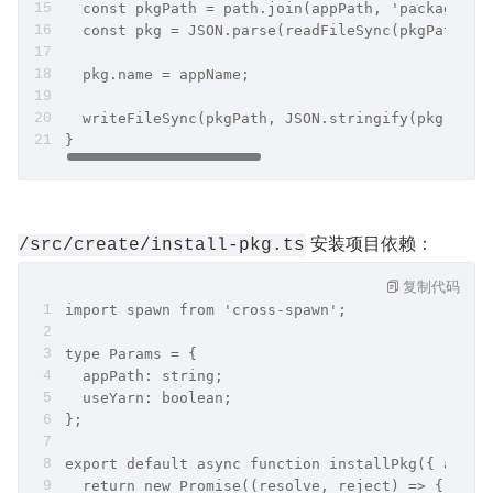
  const pkgPath = path.join(appPath, 'package.js
  const pkg = JSON.parse(readFileSync(pkgPath, '
  pkg.name = appName;
  writeFileSync(pkgPath, JSON.stringify(pkg, nul
}
 安装项目依赖：
/src/create/install-pkg.ts
复制代码
import spawn from 'cross-spawn';
type Params = {
  appPath: string;
  useYarn: boolean;
};
export default async function installPkg({ appPa
  return new Promise((resolve, reject) => {