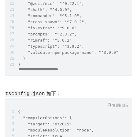
    "@zeit/ncc": "^0.22.1",
    "chalk": "^4.0.0",
    "commander": "^5.1.0",
    "cross-spawn": "^7.0.2",
    "fs-extra": "^9.0.0",
    "prompts": "^2.3.2",
    "rimraf": "^3.0.2",
    "typescript": "^3.9.2",
    "validate-npm-package-name": "^3.0.0"
  }
}
 如下：
tsconfig.json
复制代码
{
  "compilerOptions": {
    "target": "es2015",
    "moduleResolution": "node",
    "strict": true,