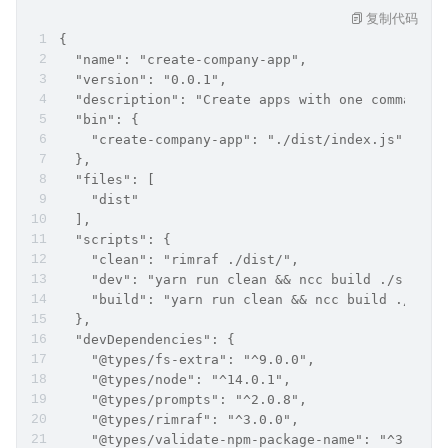
复制代码
{
  "name": "create-company-app",
  "version": "0.0.1",
  "description": "Create apps with one command",
  "bin": {
    "create-company-app": "./dist/index.js"
  },
  "files": [
    "dist"
  ],
  "scripts": {
    "clean": "rimraf ./dist/",
    "dev": "yarn run clean && ncc build ./src/in
    "build": "yarn run clean && ncc build ./src/
  },
  "devDependencies": {
    "@types/fs-extra": "^9.0.0",
    "@types/node": "^14.0.1",
    "@types/prompts": "^2.0.8",
    "@types/rimraf": "^3.0.0",
    "@types/validate-npm-package-name": "^3.0.0"