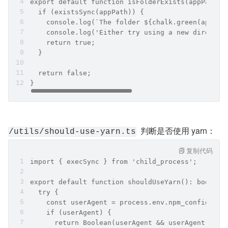
export default function isFolderExists(appPath: 
  if (existsSync(appPath)) {
    console.log(`The folder ${chalk.green(appNam
    console.log('Either try using a new director
    return true;
  }
  return false;
}
  判断是否使用 yarn：
/utils/should-use-yarn.ts
复制代码
import { execSync } from 'child_process';
export default function shouldUseYarn(): boolean
  try {
    const userAgent = process.env.npm_config_use
    if (userAgent) {
      return Boolean(userAgent && userAgent.star