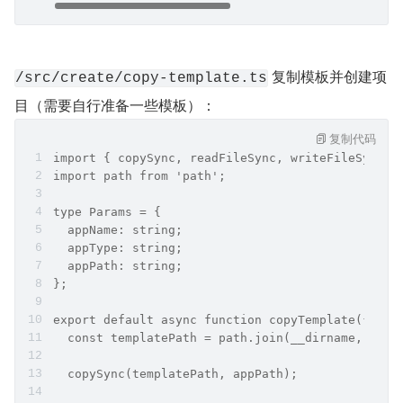
 复制模板并创建项
/src/create/copy-template.ts
目（需要自行准备一些模板）：
复制代码
import { copySync, readFileSync, writeFileSync }
import path from 'path';
type Params = {
  appName: string;
  appType: string;
  appPath: string;
};
export default async function copyTemplate({ app
  const templatePath = path.join(__dirname, `../
  copySync(templatePath, appPath);