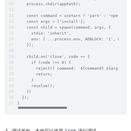
    process.chdir(appPath);
    const command = useYarn ? 'yarn' : 'npm';
    const args = ['install'];
    const child = spawn(command, args, {
      stdio: 'inherit',
      env: { ...process.env, ADBLOCK: '1', DISAB
    });
    child.on('close', code => {
      if (code !== 0) {
        reject({ command: `${command} ${args.joi
        return;
      }
      resolve();
    })
  });
}
调试发包，本地可以使用 
 进行调试。