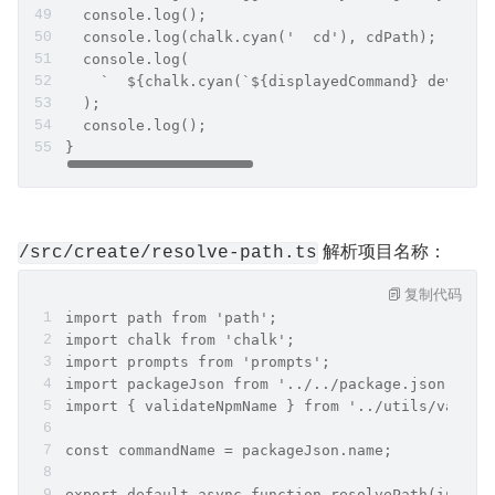
  console.log();
  console.log(chalk.cyan('  cd'), cdPath);
  console.log(
    `  ${chalk.cyan(`${displayedCommand} dev`)}`
  );
  console.log();
}
 解析项目名称：
/src/create/resolve-path.ts
复制代码
import path from 'path';
import chalk from 'chalk';
import prompts from 'prompts';
import packageJson from '../../package.json';
import { validateNpmName } from '../utils/valida
const commandName = packageJson.name;
export default async function resolvePath(input: