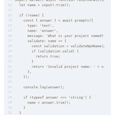
  let name = input?.trim();
  if (!name) {
    const { answer } = await prompts({
      type: 'text',
      name: 'answer',
      message: 'What is your project named?',
      validate: name => {
        const validation = validateNpmName(path.
        if (validation.valid) {
          return true;
        }
        return 'Invalid project name: ' + valida
      },
    });
    console.log(answer);
    if (typeof answer === 'string') {
      name = answer.trim();
    }
  }