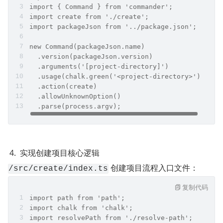
import { Command } from 'commander';
import create from './create';
import packageJson from '../package.json';
new Command(packageJson.name)
  .version(packageJson.version)
  .arguments('[project-directory]')
  .usage(chalk.green('<project-directory>'))
  .action(create)
  .allowUnknownOption()
  .parse(process.argv);
实现创建项目核心逻辑
 创建项目流程入口文件：
/src/create/index.ts
复制代码
import path from 'path';
import chalk from 'chalk';
import resolvePath from './resolve-path';