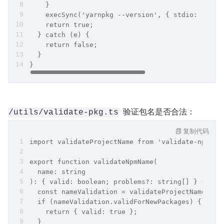
    }
    execSync('yarnpkg --version', { stdio: 'igno
    return true;
  } catch (e) {
    return false;
  }
}
  验证包名是否合法：
/utils/validate-pkg.ts
复制代码
import validateProjectName from 'validate-npm-pa
export function validateNpmName(
  name: string
): { valid: boolean; problems?: string[] } {
  const nameValidation = validateProjectName(nam
  if (nameValidation.validForNewPackages) {
    return { valid: true };
  }