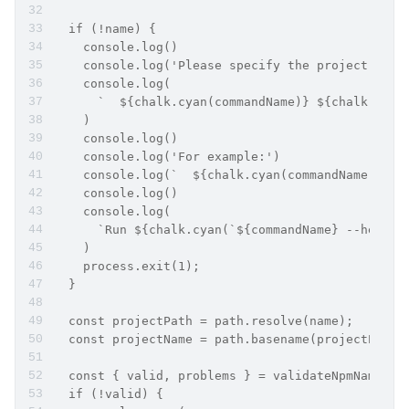
  if (!name) {
    console.log()
    console.log('Please specify the project dire
    console.log(
      `  ${chalk.cyan(commandName)} ${chalk.gree
    )
    console.log()
    console.log('For example:')
    console.log(`  ${chalk.cyan(commandName)} ${
    console.log()
    console.log(
      `Run ${chalk.cyan(`${commandName} --help`)
    )
    process.exit(1);
  }
  const projectPath = path.resolve(name);
  const projectName = path.basename(projectPath)
  const { valid, problems } = validateNpmName(pr
  if (!valid) {