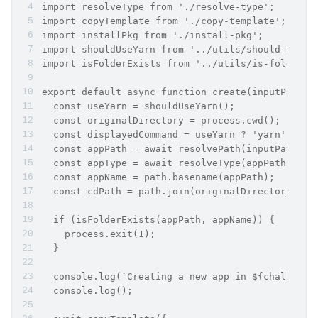
import resolveType from './resolve-type';
import copyTemplate from './copy-template';
import installPkg from './install-pkg';
import shouldUseYarn from '../utils/should-use-y
import isFolderExists from '../utils/is-folder-e
export default async function create(inputPath: 
  const useYarn = shouldUseYarn();
  const originalDirectory = process.cwd();
  const displayedCommand = useYarn ? 'yarn' : 'n
  const appPath = await resolvePath(inputPath);
  const appType = await resolveType(appPath);
  const appName = path.basename(appPath);
  const cdPath = path.join(originalDirectory, ap
  if (isFolderExists(appPath, appName)) {
    process.exit(1);
  }
  console.log(`Creating a new app in ${chalk.gre
  console.log();