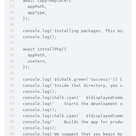
  await copyTemplate({
    appPath,
    appType,
  });
  console.log('Installing packages. This might t
  console.log();
  await installPkg({
    appPath,
    useYarn,
  });
  console.log(`${chalk.green('Success!')} Create
  console.log('Inside that directory, you can ru
  console.log();
  console.log(chalk.cyan(`  ${displayedCommand} 
  console.log('    Starts the development server
  console.log();
  console.log(chalk.cyan(`  ${displayedCommand} 
  console.log('    Builds the app for production
  console.log();
  console.log('We suggest that you begin by typi