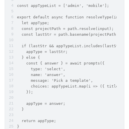
const appTypeList = ['admin', 'mobile'];
export default async function resolveType(input:
  let appType;
  const projectPath = path.resolve(input);
  const lastStr = path.basename(projectPath).spl
  if (lastStr && appTypeList.includes(lastStr)) 
    appType = lastStr;
  } else {
    const { answer } = await prompts({
      type: 'select',
      name: 'answer',
      message: 'Pick a template',
      choices: appTypeList.map(i => ({ title: i,
    });
    appType = answer;
  }
  return appType;
}