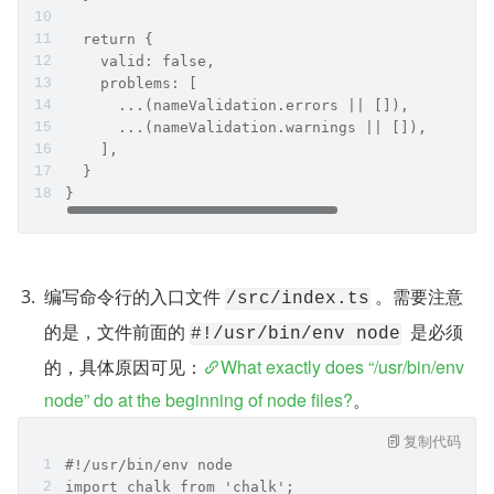
  return {
    valid: false,
    problems: [
      ...(nameValidation.errors || []),
      ...(nameValidation.warnings || []),
    ],
  }
}
编写命令行的入口文件 
 。需要注意
/src/index.ts
的是，文件前面的 
  是必须
#!/usr/bin/env node
的，具体原因可见：
What exactly does “/usr/bin/env 
node” do at the beginning of node files?
。
复制代码
#!/usr/bin/env node
import chalk from 'chalk';