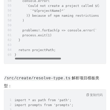
    console.error(
      `Could not create a project called ${chalk
        `"${projectName}"`
      )} because of npm naming restrictions:`
    )
    problems!.forEach(p => console.error(`    ${
    process.exit(1)
  }
  return projectPath;
}
 解析项目模板类
/src/create/resolve-type.ts
型：
复制代码
import * as path from 'path';
import prompts from 'prompts';