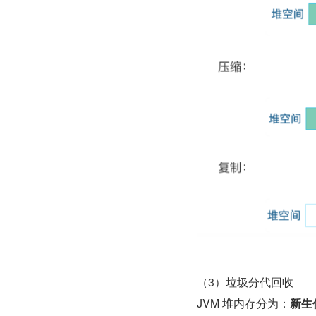
（3）垃圾分代回收
JVM 堆内存分为：
新生代