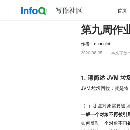
首页
第九周作
移动开发
Java
开源
架构
O
前端
AI
大数据
团队管理
作者：
changtai
查看更多
2020-08-05
本文字数：

1. 请简述 JVM 
JVM 垃圾回收：就是
（1）哪些对象需要被
一般一个对象不再被引
如何辨别一个对象
不再