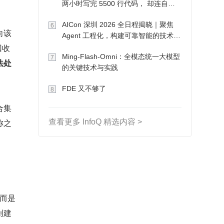
两小时写完 5500 行代码， 却连自己
写的游戏都玩不了
AICon 深圳 2026 全日程揭晓｜聚焦
6
向该
Agent 工程化，构建可靠智能的技术路
回收
径
Ming-Flash-Omni：全模态统一大模型
7
法处
的关键技术与实践
FDE 又不够了
8
合集
称之
查看更多 InfoQ 精选内容 >
，而是
创建