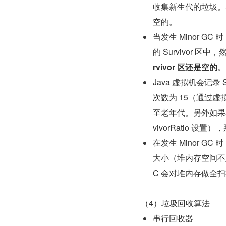
收集新生代的垃圾。存活
空的。
当发生 Minor GC 
的 Survivor 区中，
rvivor 区还是空的
。
Java 虚拟机会记录
次数为 15（通过虚拟机
至老年代。另外如果单个 
vivorRatio
在发生 Minor 
大小（堆内存空间不足
C 会对堆内存做全
（4）垃圾回收算法
串行回收器