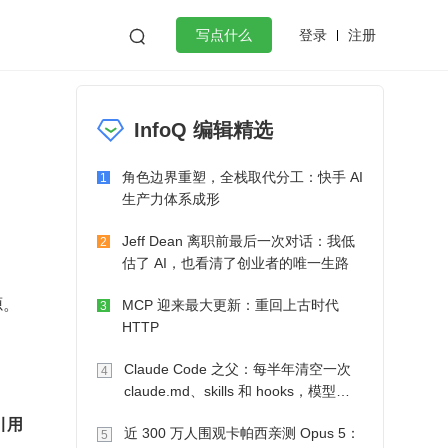
登录
注册

写点什么
效工作
数据库
Python
音视频
InfoQ 编辑精选
golang
微服务架构
flutter
角色边界重塑，全栈取代分工：快手 AI
1
生产力体系成形
Jeff Dean 离职前最后一次对话：我低
2
估了 AI，也看清了创业者的唯一生路
源。
MCP 迎来最大更新：重回上古时代
3
HTTP
Claude Code 之父：每半年清空一次
4
claude.md、skills 和 hooks，模型自
己会想办法
引用
近 300 万人围观卡帕西亲测 Opus 5：
5