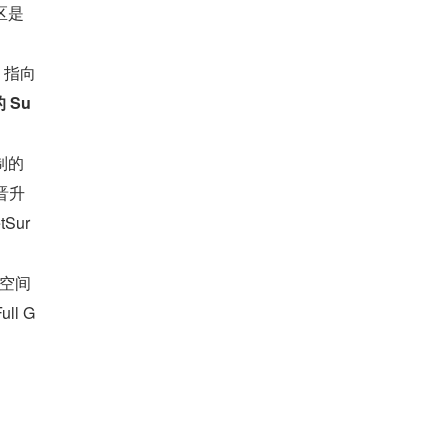
区是
o 指向
 Su
制的
被晋升
Sur
余空间
l G