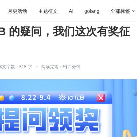
全部标签

月更活动
主题征文
AI
golang
TDB 的疑问，我们这次有奖征
penHarmony
算法
学习方法
Web3.0
高
程序员
运维
深度思考
低代码
redis
本文字数：515 字
阅读完需：约 2 分钟