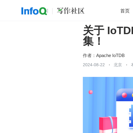
首页
关于 Io
移动开发
Java
开源
架构
O
集！
前端
AI
大数据
团队管理
查看更多

作者：
Apache IoTDB
2024-08-22
北京