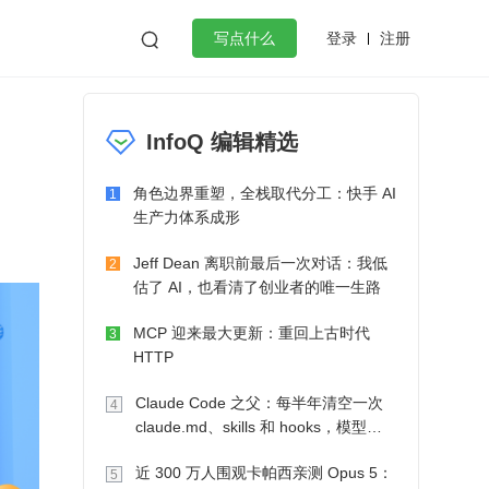
登录
注册

写点什么
效工作
数据库
Python
音视频
InfoQ 编辑精选
golang
微服务架构
flutter
角色边界重塑，全栈取代分工：快手 AI
1
生产力体系成形
Jeff Dean 离职前最后一次对话：我低
2
估了 AI，也看清了创业者的唯一生路
MCP 迎来最大更新：重回上古时代
3
HTTP
Claude Code 之父：每半年清空一次
4
claude.md、skills 和 hooks，模型自
己会想办法
近 300 万人围观卡帕西亲测 Opus 5：
5