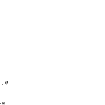
）
，即
心等