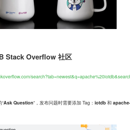
DB Stack Overflow 社区
tackoverflow.com/search?tab=newest&q=apache%20iotdb&sear
“
Ask Question
”，发布问题时需要添加 Tag：
iotdb
 和 
apache-