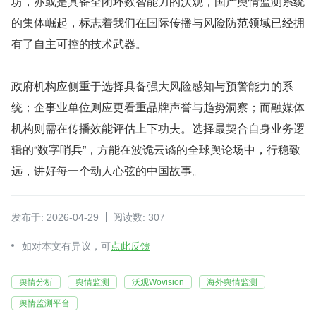
坊，亦或是具备全闭环数智能力的沃观，国产舆情监测系统
的集体崛起，标志着我们在国际传播与风险防范领域已经拥
有了自主可控的技术武器。
政府机构应侧重于选择具备强大风险感知与预警能力的系
统；企事业单位则应更看重品牌声誉与趋势洞察；而融媒体
机构则需在传播效能评估上下功夫。选择最契合自身业务逻
辑的“数字哨兵”，方能在波诡云谲的全球舆论场中，行稳致
远，讲好每一个动人心弦的中国故事。
发布于: 2026-04-29
阅读数: 307
如对本文有异议，可
点此反馈
舆情分析
舆情监测
沃观Wovision
海外舆情监测
舆情监测平台