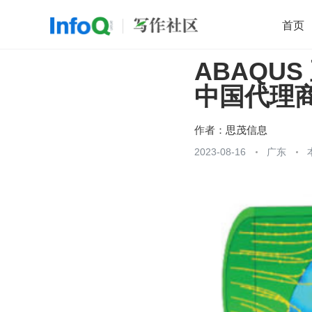
首页
ABAQU
移动开发
Java
开源
架构
O
中国代理
前端
AI
大数据
团队管理
查看更多

作者：
思茂信息
2023-08-16
广东