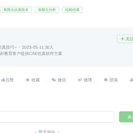
有限元仿真技术
有限元分析
结构仿真
关

仿真技巧~
2023-05-11 加入
研/教育客户提供CAE仿真软件方案





发
暂无评论