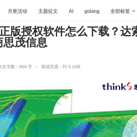
全部标签

月更活动
主题征文
AI
golang
S 正版授权软件怎么下载？达
penHarmony
算法
学习方法
Web3.0
高
商思茂信息
程序员
运维
深度思考
低代码
redis
本文字数：864 字
阅读完需：约 3 分钟