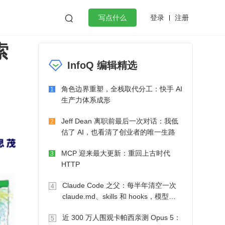
登录
注册

写点什么
索
效工作
数据库
Python
音视频
InfoQ 编辑精选
golang
微服务架构
flutter
角色边界重塑，全栈取代分工：快手 AI
1
生产力体系成形
Jeff Dean 离职前最后一次对话：我低
2
估了 AI，也看清了创业者的唯一生路
MCP 迎来最大更新：重回上古时代
3
HTTP
Claude Code 之父：每半年清空一次
4
claude.md、skills 和 hooks，模型自
己会想办法
近 300 万人围观卡帕西亲测 Opus 5：
5