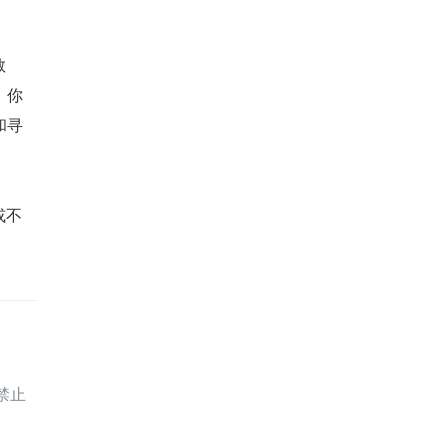
教
，你
和寻
或不
禁止