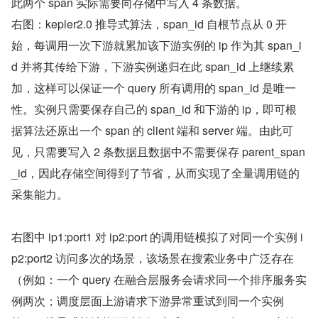
此两个 span 实际需要向存储中写入 4 条数据。
右图：kepler2.0 推导式算法，span_id 自根节点从 0 开
始，每调用一次下游就累加该下游实例的 ip 作为其 span_i
d 并将其传给下游，下游实例递归在此 span_id 上继续累
加，这样可以保证一个 query 所有调用的 span_id 是唯一
性。实例只需要保存自己的 span_id 和下游的 ip，即可根
据算法还原出一个 span 的 client 端和 server 端。由此可
见，只需要写入 2 条数据且数据中不需要保存 parent_span
_id，因此存储空间得到了节省，从而实现了全量调用链的
采集能力。
右图中 ip1:port1 对 ip2:port 的调用链模拟了对同一个实例 i
p2:port2 访问多次的场景，该场景在搜索业务中广泛存在
（例如：一个 query 在融合层服务会请求同一个排序服务实
例两次；调度层面上游请求下游异常重试到同一个实例