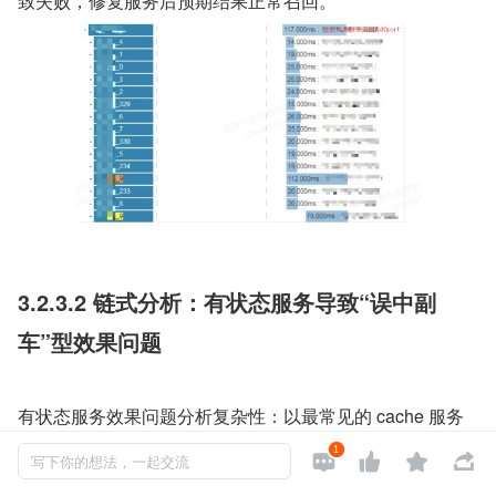
致失败，修复服务后预期结果正常召回。
3.2.3.2 链式分析：有状态服务导致“误中副
车”型效果问题
有状态服务效果问题分析复杂性：以最常见的 cache 服务
为例。如果没有 cache 只需通过效果异常的 queryID 通过
1




写下你的想法，一起交流
调用链和日志即可定位异常原因。但显然搜索在线系统不可