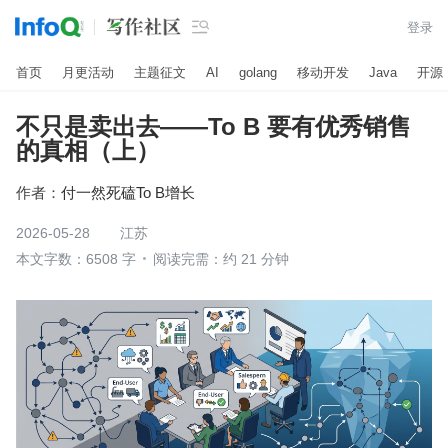

登录
首页
月更活动
主题征文
AI
golang
移动开发
Java
开源
不只是卖出去——To B 要有优秀销售
的真相（上）
作者：
付一然死磕To B增长
2026-05-28
江苏
本文字数：6508 字
阅读完需：约 21 分钟