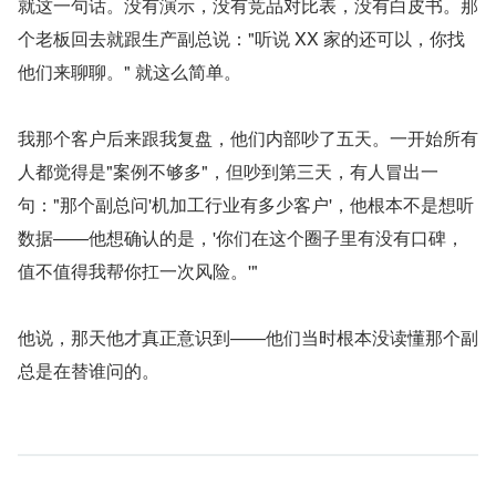
就这一句话。没有演示，没有竞品对比表，没有白皮书。那
个老板回去就跟生产副总说："听说 XX 家的还可以，你找
他们来聊聊。" 就这么简单。
我那个客户后来跟我复盘，他们内部吵了五天。一开始所有
人都觉得是"案例不够多"，但吵到第三天，有人冒出一
句："那个副总问'机加工行业有多少客户'，他根本不是想听
数据——他想确认的是，'你们在这个圈子里有没有口碑，
值不值得我帮你扛一次风险。'"
他说，那天他才真正意识到——他们当时根本没读懂那个副
总是在替谁问的。