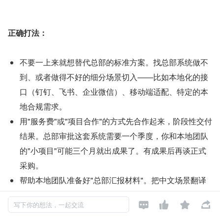
正确打法：
不要一上来就想替代总部的标准方案。找总部系统做不
到、或者做得不好的细分场景切入——比如本地化的接
口（钉钉、飞书、企业微信）、移动端适配、特定的本
地合规需求。
用"服务费"或"项目合作"的方式先合作起来，阶段性交付
结果。总部审批这套系统需要一个季度，你和本地团队
的"小项目"可能三个月就出成果了。有成果后再谈正式
采购。
帮助本地团队准备好"总部汇报材料"。把中文场景翻译
成总部听得懂的语言——不要讲"中国市场的特殊性"，




写下你的想法，一起交流
要讲"这套方案在亚太区的复制可行性"。