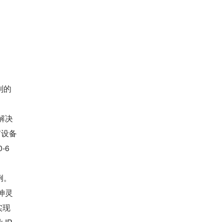
制的
解决
有设备
6 
例。
坤灵
实现