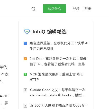
登录
注册

写点什么
效工作
数据库
Python
音视频
InfoQ 编辑精选
golang
微服务架构
flutter
角色边界重塑，全栈取代分工：快手 AI
1
生产力体系成形
Jeff Dean 离职前最后一次对话：我低
2
估了 AI，也看清了创业者的唯一生路
“华为
。本次
MCP 迎来最大更新：重回上古时代
3
HTTP
伴、
Claude Code 之父：每半年清空一次
4
+10
claude.md、skills 和 hooks，模型自
己会想办法
验、展
近 300 万人围观卡帕西亲测 Opus 5：
5