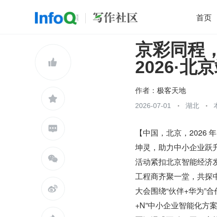
首页
京彩同程
移动开发
Java
开源
架构
O

2026·
前端
AI
大数据
团队管理
查看更多

作者：
极客天地

2026-07-01
湖北

【中国，北京，2026 
坤灵，助力中小企业跃升

活动紧扣北京智能经济发
工程商齐聚一堂，共探

大会围绕“伙伴+华为”
+N”中小企业智能化