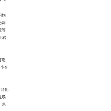
P 
购物
光网
等 
化转
打造
中小企
智能化
现场
、易