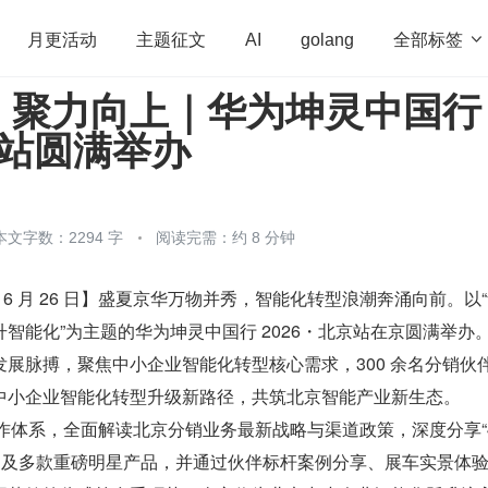
全部标签

月更活动
主题征文
AI
golang
，聚力向上｜华为坤灵中国行
penHarmony
算法
学习方法
Web3.0
高
北京站圆满举办
程序员
运维
深度思考
低代码
redis
本文字数：2294 字
阅读完需：约 8 分钟
年 6 月 26 日】盛夏京华万物并秀，智能化转型浪潮奔涌向前。以
智能化”为主题的华为坤灵中国行 2026・北京站在京圆满举办
展脉搏，聚焦中小企业智能化转型核心需求，300 余名分销伙
中小企业智能化转型升级新路径，共筑北京智能产业新生态。
合作体系，全面解读北京分销业务最新战略与渠道政策，深度分享“4
方案及多款重磅明星产品，并通过伙伴标杆案例分享、展车实景体