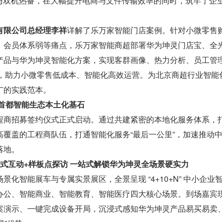
离与双机热备，在大幅提升电商与文件传输效率的同时，筑牢了企业 I
有限公司总经理李祥
详解了乐万家智能门店案例。针对小微零售
、会员体系弱等痛点，乐万家智能商超部署华为坤灵门店宝、全
产品与华为坤灵智能化方案，实现客群画像、热力分析、员工管理
维，助力小微零售低成本、智能化高效运营。为北京商超行业智能
广的实践范本。
牢首都智能生态本土化基石
程商招募签约仪式正式启动。通过共建紧密的本地化服务体系，
高覆盖的工程商队伍，打通智能化服务“最后一公里”，加速推动
落地。
式互动+样板点探访 一站式解锁华为坤灵全场景硬实力
景化智能展车与专属实景展区，全景呈现 “4+10+N” 中小企业
办公、智能商业、智能教育、智能医疗四大核心场景。到场嘉宾
案演示、一键完成设备开局，沉浸式感知华为坤灵产品易买易卖