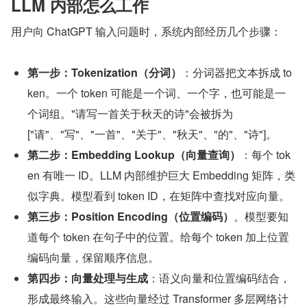
LLM 内部怎么工作
用户向 ChatGPT 输入问题时，系统内部经历几个步骤：
第一步：Tokenization（分词）
：分词器把文本拆成 to
ken。一个 token 可能是一个词、一个字，也可能是一
个词组。"请写一首关于秋天的诗"会被拆为
["请"、"写"、"一首"、"关于"、"秋天"、"的"、"诗"]。
第二步：Embedding Lookup（向量查询）
：每个 tok
en 有唯一 ID。LLM 内部维护巨大 Embedding 矩阵，类
似字典。模型看到 token ID，在矩阵中查找对应向量。
第三步：Position Encoding（位置编码）
。模型要知
道每个 token 在句子中的位置。给每个 token 加上位置
编码向量，保留顺序信息。
第四步：向量处理与生成
：语义向量和位置编码结合，
形成最终输入。这些向量经过 Transformer 多层网络计