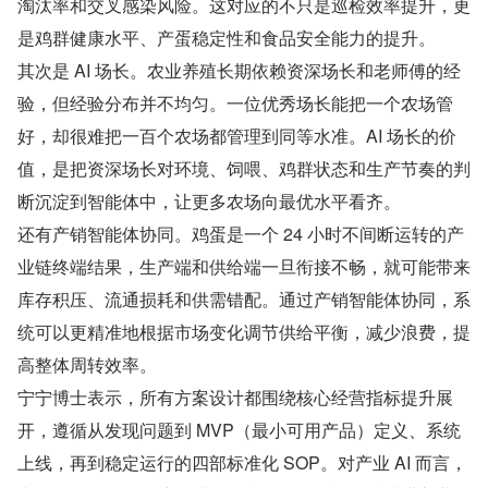
淘汰率和交叉感染风险。这对应的不只是巡检效率提升，更
是鸡群健康水平、产蛋稳定性和食品安全能力的提升。
其次是 AI 场长。农业养殖长期依赖资深场长和老师傅的经
验，但经验分布并不均匀。一位优秀场长能把一个农场管
好，却很难把一百个农场都管理到同等水准。AI 场长的价
值，是把资深场长对环境、饲喂、鸡群状态和生产节奏的判
断沉淀到智能体中，让更多农场向最优水平看齐。
还有产销智能体协同。鸡蛋是一个 24 小时不间断运转的产
业链终端结果，生产端和供给端一旦衔接不畅，就可能带来
库存积压、流通损耗和供需错配。通过产销智能体协同，系
统可以更精准地根据市场变化调节供给平衡，减少浪费，提
高整体周转效率。
宁宁博士表示，所有方案设计都围绕核心经营指标提升展
开，遵循从发现问题到 MVP（最小可用产品）定义、系统
上线，再到稳定运行的四部标准化 SOP。对产业 AI 而言，