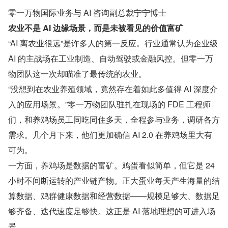
零一万物国际业务与 AI 咨询副总裁宁宁博士
农业不是 AI 边缘场景，而是未被看见的价值富矿
“AI 离农业很远”是许多人的第一反应。行业通常认为企业级 
AI 的主战场在工业制造、自动驾驶或金融风控。但零一万
物团队这一次却瞄准了最传统的农业。
“没想到在农业养殖领域，竟然存在着如此多值得 AI 深度介
入的应用场景。”零一万物团队驻扎在现场的 FDE 工程师
们，和养鸡场员工同吃同住多天，全程参与业务，调研各方
需求。几个月下来，他们更加确信 AI 2.0 在养鸡场里大有
可为。
一方面，养鸡场是数据的富矿。鸡蛋看似简单，但它是 24 
小时不间断运转的产业链产物。正大蛋业每天产生海量的结
算数据、鸡群健康数据和经营数据——规模足够大、数据足
够齐备、迭代速度足够快。这正是 AI 落地理想的可进入场
景。