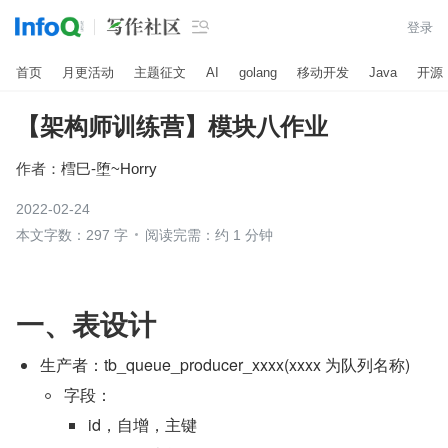

登录
首页
月更活动
主题征文
AI
golang
移动开发
Java
开源
【架构师训练营】模块八作业
作者：
樰巳-堕~Horry
2022-02-24
本文字数：297 字
阅读完需：约 1 分钟
一、表设计
生产者：tb_queue_producer_xxxx(xxxx 为队列名称)
字段：
id，自增，主键