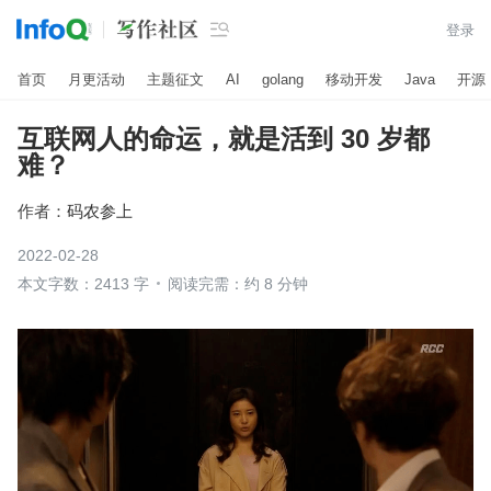

登录
首页
月更活动
主题征文
AI
golang
移动开发
Java
开源
互联网人的命运，就是活到 30 岁都
难？
作者：
码农参上
2022-02-28
本文字数：2413 字
阅读完需：约 8 分钟