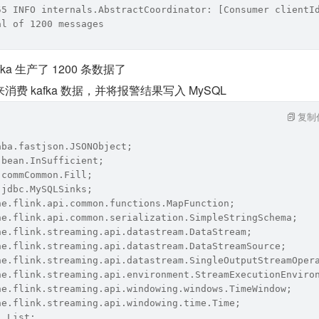
55 INFO internals.AbstractCoordinator: [Consumer clientI
al of 1200 messages
a 生产了 1200 条数据了
费 kafka 数据，并将报警结果写入 MySQL
复制
aba.fastjson.JSONObject;
.bean.InSufficient;
.commCommon.Fill;
.jdbc.MySQLSinks;
he.flink.api.common.functions.MapFunction;
he.flink.api.common.serialization.SimpleStringSchema;
he.flink.streaming.api.datastream.DataStream;
he.flink.streaming.api.datastream.DataStreamSource;
he.flink.streaming.api.datastream.SingleOutputStreamOper
he.flink.streaming.api.environment.StreamExecutionEnviro
he.flink.streaming.api.windowing.windows.TimeWindow;
he.flink.streaming.api.windowing.time.Time;
l.List;