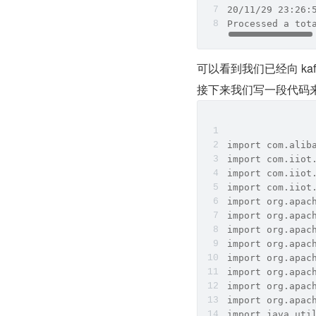
20/11/29 23:26:
Processed a tot
可以看到我们已经向 kafk
接下来我们写一段代码来消
import com.alib
import com.iiot
import com.iiot
import com.iiot
import org.apac
import org.apac
import org.apac
import org.apac
import org.apac
import org.apac
import org.apac
import org.apac
import java.uti