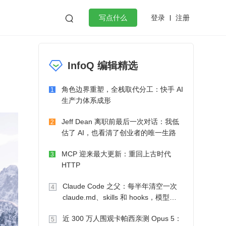
登录
注册

写点什么
效工作
数据库
Python
音视频
InfoQ 编辑精选
golang
微服务架构
flutter
角色边界重塑，全栈取代分工：快手 AI
1
生产力体系成形
Jeff Dean 离职前最后一次对话：我低
2
估了 AI，也看清了创业者的唯一生路
MCP 迎来最大更新：重回上古时代
3
HTTP
Claude Code 之父：每半年清空一次
4
claude.md、skills 和 hooks，模型自
己会想办法
近 300 万人围观卡帕西亲测 Opus 5：
5