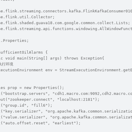
he.flink.streaming.connectors.kafka.FlinkKafkaConsumer01
he.flink.util.Collector;
he.flink.shaded.guava18.com.google.common.collect.Lists;
he.flink.streaming.api.functions.windowing.AllWindowFunc
l.Properties;
SufficientOilAlarms {
ic void main(String[] args) throws Exception{
流执行环境
xecutionEnvironment env = StreamExecutionEnvironment.get
ies prop = new Properties();
t("bootstrap.servers", "cdh1.macro.com:9092,cdh2.macro.c
put("zookeeper.connect", "localhost:2181");
t("group.id", "fill6");
t("key.serializer", "org.apache.kafka.common.serializati
t("value.serializer", "org.apache.kafka.common.serializa
t("auto.offset.reset", "earliest");