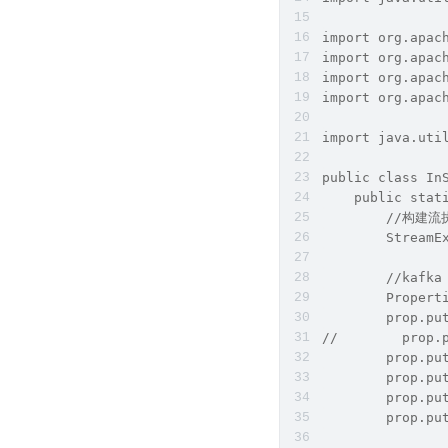
import org.apac
import org.apac
import org.apac
import org.apac
import java.uti
public class In
    public stat
        //构建
        StreamE
        //kafka
        Propert
        prop.pu
//        prop.
        prop.pu
        prop.pu
        prop.pu
        prop.pu