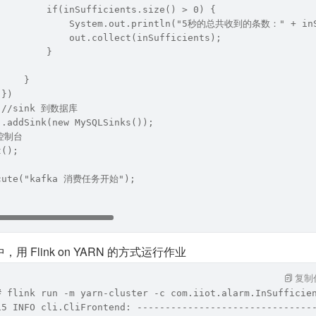
         if(inSufficients.size() > 0) {
              System.out.println("5秒的总共收到的条数：" + inS
             out.collect(inSufficients);
         }
     }
 })
  //sink 到数据库
 .addSink(new MySQLSinks());
到控制台
t();
ecute("kafka 消费任务开始");
 Flink on YARN 的方式运行作业
复制
# flink run -m yarn-cluster -c com.iiot.alarm.InSufficie
15 INFO cli.CliFrontend: -------------------------------