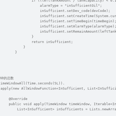
                if ((leftTankAmount / tankCapacity) < 0.
                    alarmType = "inSufficientOil";
                    inSufficient.setDev_code(devCode);
                    inSufficient.setCreateTime(System.cu
                    inSufficient.setTimeBegin(timeBegin)
                    inSufficient.setAlarmType(alarmType)
                    inSufficient.setRemainAmount(leftTan
                }
                return inSufficient;
            }
        }
5秒钟的总数
timeWindowAll(Time.seconds(5L)).
 apply(new AllWindowFunction<InSufficient, List<InSuffic
     @Override
     public void apply(TimeWindow timeWindow, Iterable<I
         List<InSufficient> inSufficients = Lists.newArr