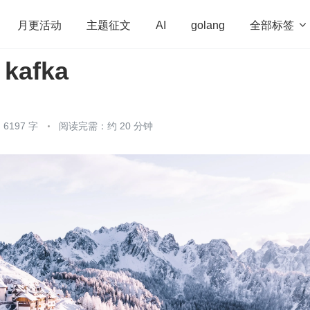
全部标签

月更活动
主题征文
AI
golang
 kafka
penHarmony
算法
学习方法
Web3.0
高
程序员
运维
深度思考
低代码
redis
6197 字
阅读完需：约 20 分钟