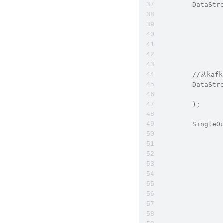
        DataStr
               
               
               
            
               
        //从k
        DataStr
               
        );
        SingleO
               
               
               
               
               
               
               
               
               