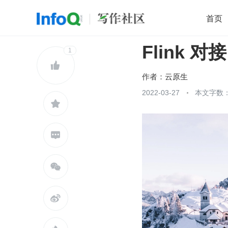
首页
Flink 对接
移动开发
1
Java
开源
架构
O

前端
AI
大数据
团队管理
作者：
云原生
查看更多
2022-03-27
本文字数：




