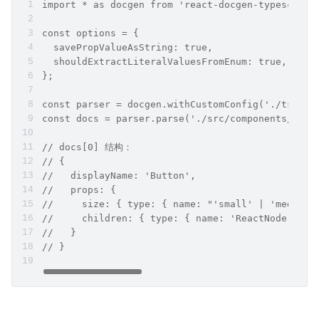
import * as docgen from 'react-docgen-typescript
const options = {
  savePropValueAsString: true,
  shouldExtractLiteralValuesFromEnum: true,
};
const parser = docgen.withCustomConfig('./tsconf
const docs = parser.parse('./src/components/Butt
// docs[0] 结构：
// {
//   displayName: 'Button',
//   props: {
//     size: { type: { name: "'small' | 'medium'
//     children: { type: { name: 'ReactNode' }, 
//   }
// }