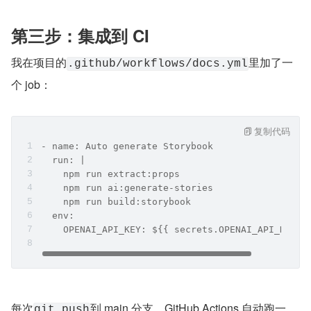
第三步：集成到 CI
我在项目的
里加了一
.github/workflows/docs.yml
个 job：
复制代码
- name: Auto generate Storybook
  run: |
    npm run extract:props
    npm run ai:generate-stories
    npm run build:storybook
  env:
    OPENAI_API_KEY: ${{ secrets.OPENAI_API_KEY }
每次
到 main 分支，GitHub Actions 自动跑一
git push