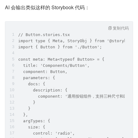
AI 会输出类似这样的 Storybook 代码：
复制代码
// Button.stories.tsx
import type { Meta, StoryObj } from '@storybook/
import { Button } from './Button';
const meta: Meta<typeof Button> = {
  title: 'Components/Button',
  component: Button,
  parameters: {
    docs: {
      description: {
        component: '通用按钮组件，支持三种尺寸和
      }
    }
  },
  argTypes: {
    size: {
      control: 'radio',