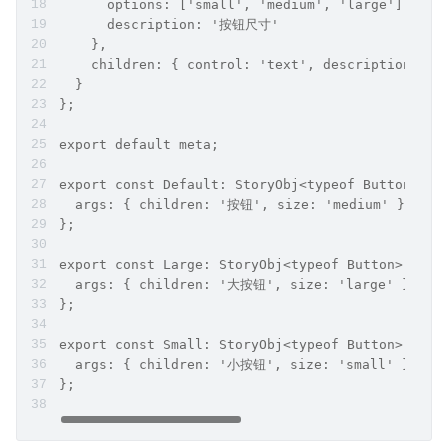
      options: ['small', 'medium', 'large'],
      description: '按钮尺寸'
    },
    children: { control: 'text', description: 
  }
};
export default meta;
export const Default: StoryObj<typeof Button> = 
  args: { children: '按钮', size: 'medium' },
};
export const Large: StoryObj<typeof Button> = {
  args: { children: '大按钮', size: 'large' },
};
export const Small: StoryObj<typeof Button> = {
  args: { children: '小按钮', size: 'small' },
};