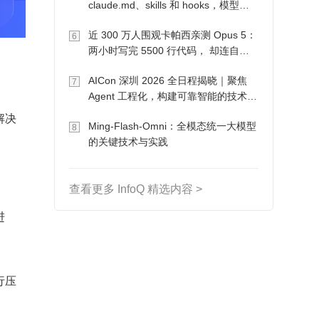
claude.md、skills 和 hooks，模型自
己会想办法
近 300 万人围观卡帕西亲测 Opus 5：
6
两小时写完 5500 行代码， 却连自己
写的游戏都玩不了
AICon 深圳 2026 全日程揭晓｜聚焦
7
Agent 工程化，构建可靠智能的技术路
径
解决
Ming-Flash-Omni：全模态统一大模型
8
的关键技术与实践
查看更多 InfoQ 精选内容 >
进
行压