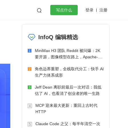
登录
注册

写点什么
效工作
数据库
Python
音视频
InfoQ 编辑精选
golang
微服务架构
flutter
MiniMax H3 团队 Reddit 被问爆：2K
1
要开源，图像模型在路上，Apache-2.0
也在考虑了
角色边界重塑，全栈取代分工：快手 AI
2
生产力体系成形
Jeff Dean 离职前最后一次对话：我低
3
估了 AI，也看清了创业者的唯一生路
MCP 迎来最大更新：重回上古时代
4
HTTP
Claude Code 之父：每半年清空一次
5