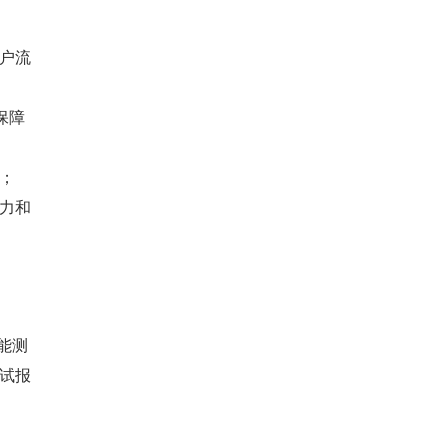
户流
保障
；
力和
能测
测试报