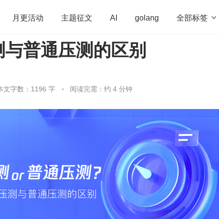
全部标签

月更活动
主题征文
AI
golang
测与普通压测的区别
penHarmony
算法
学习方法
Web3.0
高
程序员
运维
深度思考
低代码
redis
本文字数：1196 字
阅读完需：约 4 分钟