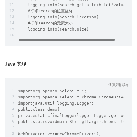
    logging.info(search.get_attribute('value'))
    #打印search的位置坐标
    logging.info(search.location)
    #打印search的元素大小
    logging.info(search.size)
Java 实现
复制代码
importorg.openqa.selenium.*;
importorg.openqa.selenium.chrome.ChromeDriver;
importjava.util.logging.Logger;
publicclass demo{
privatestaticfinalLoggerlogger=Logger.getLogger(
publicstaticvoidmain(String[]args)throwsInterrup
WebDriverdriver=newChromeDriver();