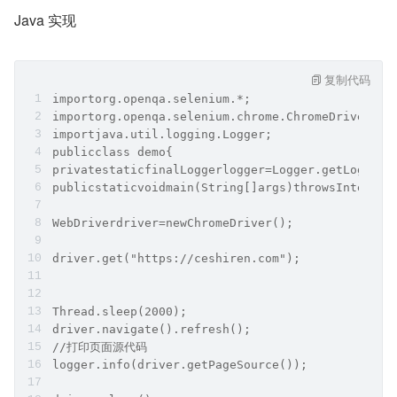
Java 实现
复制代码
importorg.openqa.selenium.*;
importorg.openqa.selenium.chrome.ChromeDriver;
importjava.util.logging.Logger;
publicclass demo{
privatestaticfinalLoggerlogger=Logger.getLogger(
publicstaticvoidmain(String[]args)throwsInterrup
WebDriverdriver=newChromeDriver();
driver.get("https://ceshiren.com");
Thread.sleep(2000);
driver.navigate().refresh();
//打印页面源代码
logger.info(driver.getPageSource());