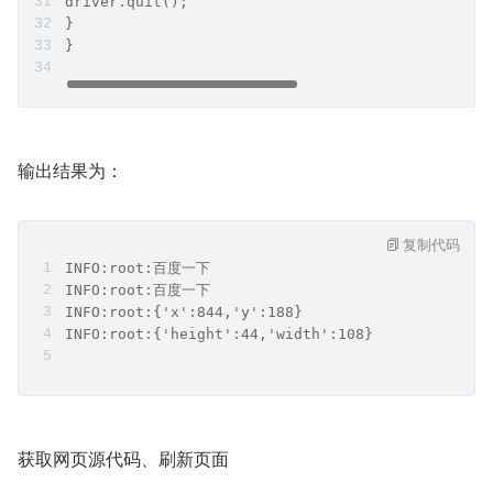
driver.quit();
}
}
输出结果为：
复制代码
INFO:root:百度一下
INFO:root:百度一下
INFO:root:{'x':844,'y':188}
INFO:root:{'height':44,'width':108}
获取网页源代码、刷新页面