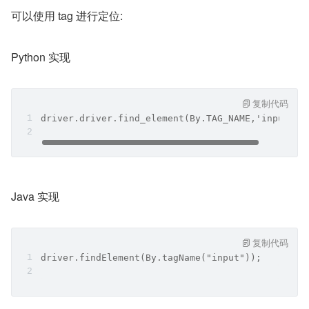
可以使用 tag 进行定位:
Python 实现
复制代码
driver.driver.find_element(By.TAG_NAME,'input')
Java 实现
复制代码
driver.findElement(By.tagName("input"));