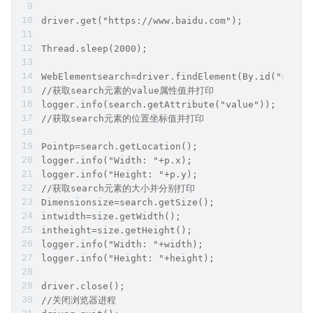
driver.get("https://www.baidu.com");
Thread.sleep(2000);
WebElementsearch=driver.findElement(By.id("su"))
//获取search元素的value属性值并打印
logger.info(search.getAttribute("value"));
//获取search元素的位置坐标值并打印
Pointp=search.getLocation();
logger.info("Width: "+p.x);
logger.info("Height: "+p.y);
//获取search元素的大小并分别打印
Dimensionsize=search.getSize();
intwidth=size.getWidth();
intheight=size.getHeight();
logger.info("Width: "+width);
logger.info("Height: "+height);
driver.close();
//关闭浏览器进程