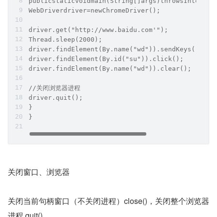
publicstaticvoidmain(String[]args)throwsInterrup
WebDriverdriver=newChromeDriver();
driver.get("http://www.baidu.com'");
Thread.sleep(2000);
driver.findElement(By.name("wd")).sendKeys("
driver.findElement(By.id("su")).click();
driver.findElement(By.name("wd")).clear();
//关闭浏览器进程
driver.quit();
}
}
关闭窗口、浏览器
关闭当前句柄窗口（不关闭进程）close()，关闭整个浏览器
进程 quit()。