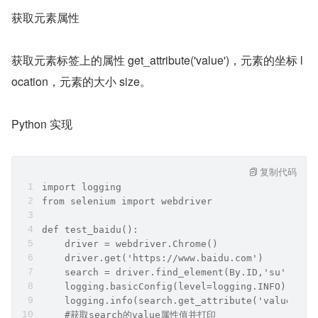
获取元素属性
获取元素标签上的属性 get_attribute('value')，元素的坐标 l
ocation，元素的大小 size。
Python 实现
复制代码
import logging
from selenium import webdriver
def test_baidu():
    driver = webdriver.Chrome()
    driver.get('https://www.baidu.com')
    search = driver.find_element(By.ID,'su')
    logging.basicConfig(level=logging.INFO)
    logging.info(search.get_attribute('value'))
    #获取search的value属性值并打印