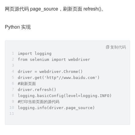
网页源代码 page_source，刷新页面 refresh()。
Python 实现
复制代码
import logging
from selenium import webdriver
driver = webdriver.Chrome()
driver.get('http"//www.baidu.com')
#刷新页面
driver.refresh()
logging.basicConfig(level=logging.INFO)
#打印当前页面的源代码
logging.info(driver.page_source)