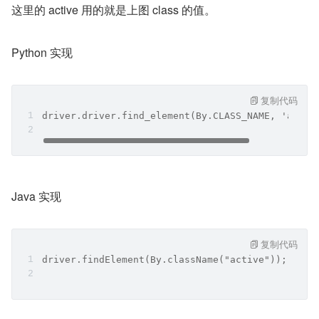
这里的 active 用的就是上图 class 的值。
Python 实现
复制代码
driver.driver.find_element(By.CLASS_NAME, 'activ
Java 实现
复制代码
driver.findElement(By.className("active"));