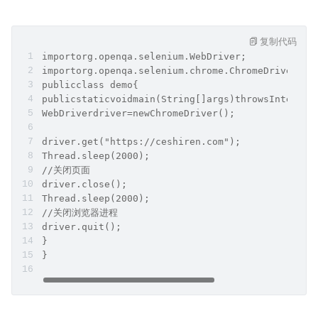
复制代码
importorg.openqa.selenium.WebDriver;
importorg.openqa.selenium.chrome.ChromeDriver;
publicclass demo{
publicstaticvoidmain(String[]args)throwsInterrup
WebDriverdriver=newChromeDriver();
driver.get("https://ceshiren.com");
Thread.sleep(2000);
//关闭页面
driver.close();
Thread.sleep(2000);
//关闭浏览器进程
driver.quit();
}
}