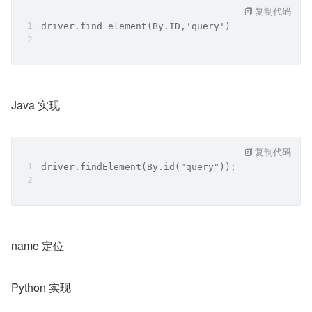
复制代码
driver.find_element(By.ID,'query')
Java 实现
复制代码
driver.findElement(By.id("query"));
name 定位
Python 实现