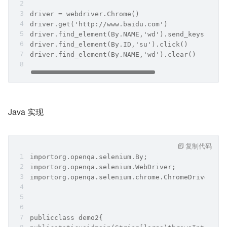
driver = webdriver.Chrome()
driver.get('http://www.baidu.com')
driver.find_element(By.NAME,'wd').send_keys(
driver.find_element(By.ID,'su').click()
driver.find_element(By.NAME,'wd').clear()
Java 实现
复制代码
importorg.openqa.selenium.By;
importorg.openqa.selenium.WebDriver;
importorg.openqa.selenium.chrome.ChromeDriver;
publicclass demo2{