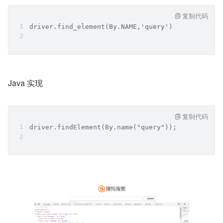
复制代码
driver.find_element(By.NAME,'query')
Java 实现
复制代码
driver.findElement(By.name("query"));