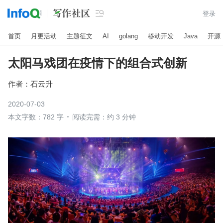

登录
首页
月更活动
主题征文
AI
golang
移动开发
Java
开源
太阳马戏团在疫情下的组合式创新
作者：
石云升
2020-07-03
本文字数：782 字
阅读完需：约 3 分钟