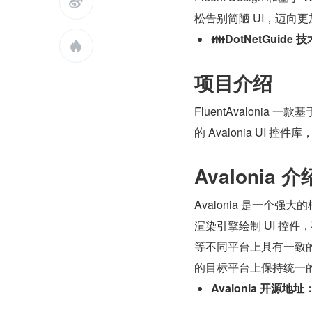

松告别简陋 UI，迈向
👪DotNetGuide

项目介绍
FluentAvalonia 一款
的 Avalonia UI 
Avalonia 介
Avalonia 是一个
渲染引擎绘制 UI 控件，确保在
等不同平台上具有一致的
的目标平台上保持统一
Avalonia 开源地址