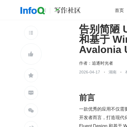
首页
告别简陋 UI
移动开发
Java
开源
架构
O

和基于 W
前端
AI
大数据
团队管理
Avalonia
查看更多


作者：
追逐时光者
2026-04-17
湖南


前言
一款优秀的应用不仅需

开发者而言，打造现代化
Fluent Design 和