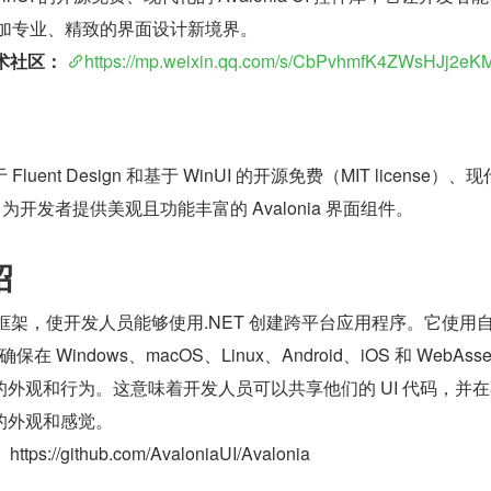
更加专业、精致的界面设计新境界。
 技术社区：
https://mp.weixin.qq.com/s/CbPvhmfK4ZWsHJj2e
基于 Fluent Design 和基于 WinUI 的开源免费（MIT license）、
控件库，为开发者提供美观且功能丰富的 Avalonia 界面组件。
绍
强大的框架，使开发人员能够使用.NET 创建跨平台应用程序。它使用
 Windows、macOS、Linux、Android、iOS 和 WebAssem
外观和行为。这意味着开发人员可以共享他们的 UI 代码，并
的外观和感觉。
：
 https://github.com/AvaloniaUI/Avalonia