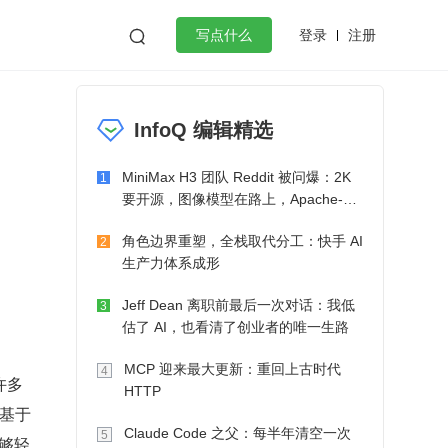
登录
注册

写点什么
n
效工作
数据库
Python
音视频
InfoQ 编辑精选
golang
微服务架构
flutter
MiniMax H3 团队 Reddit 被问爆：2K
1
要开源，图像模型在路上，Apache-2.0
也在考虑了
角色边界重塑，全栈取代分工：快手 AI
2
生产力体系成形
Jeff Dean 离职前最后一次对话：我低
3
估了 AI，也看清了创业者的唯一生路
MCP 迎来最大更新：重回上古时代
4
许多
HTTP
基于 
Claude Code 之父：每半年清空一次
5
能够轻