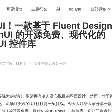
全部标签

月更活动
主题征文
AI
golang
！一款基于 Fluent Desig
penHarmony
算法
学习方法
Web3.0
高
inUI 的开源免费、现代化的
程序员
运维
深度思考
低代码
redis
 UI 控件库
本文字数：889 字
阅读完需：约 3 分钟
要强大的功能，更需拥有令人赏心悦目的界面设计。然而，对于
、流畅且美观的 UI 往往是一项挑战。今天大姚给大家分享一款
基于 WinUI 的开源免费、现代化的 Avalonia UI 控件库，它让开发者