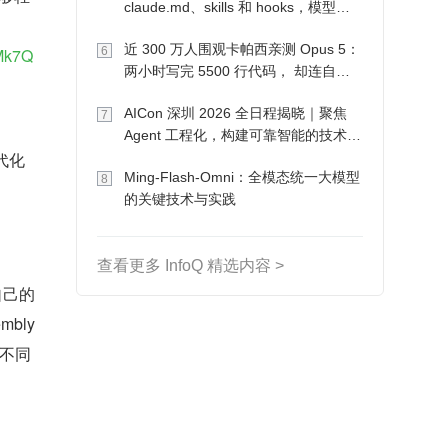
claude.md、skills 和 hooks，模型自
己会想办法
近 300 万人围观卡帕西亲测 Opus 5：
6
KMk7Q
两小时写完 5500 行代码， 却连自己
写的游戏都玩不了
AICon 深圳 2026 全日程揭晓｜聚焦
7
Agent 工程化，构建可靠智能的技术路
现代化
径
Ming-Flash-Omni：全模态统一大模型
8
的关键技术与实践
查看更多 InfoQ 精选内容 >
自己的
bly 
在不同