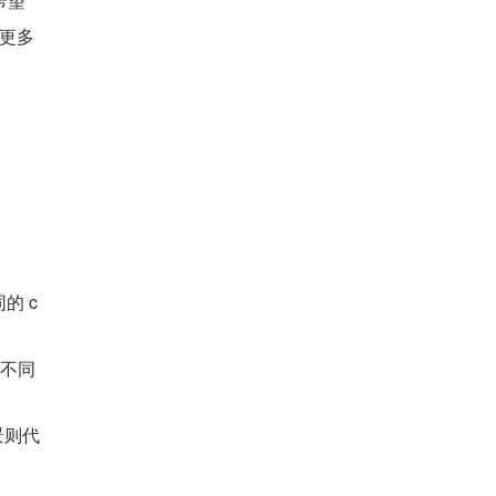
希望
于更多
的 c
着不同
场景则代