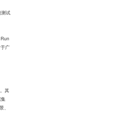
性能测试
Run
对于广
具。其
据集
场景、