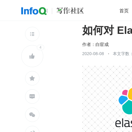
首页
如何对 El
移动开发
Java
开源
架构
O

前端
AI
大数据
团队管理
作者：
白宦成
4
查看更多
2020-08-08
本文字数：




