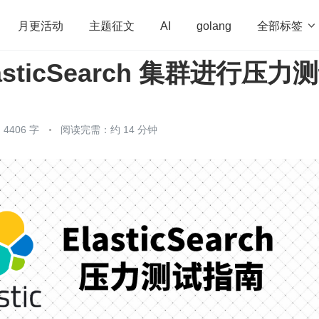
全部标签

月更活动
主题征文
AI
golang
asticSearch 集群进行压力
penHarmony
算法
学习方法
Web3.0
高
程序员
运维
深度思考
低代码
redis
4406 字
阅读完需：约 14 分钟