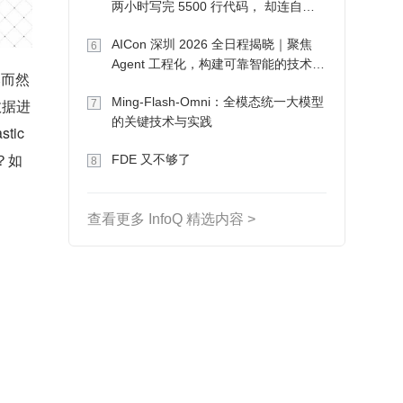
两小时写完 5500 行代码， 却连自己
写的游戏都玩不了
AICon 深圳 2026 全日程揭晓｜聚焦
6
Agent 工程化，构建可靠智能的技术路
然而然
径
Ming-Flash-Omni：全模态统一大模型
数据进
7
的关键技术与实践
ic
群？如
FDE 又不够了
8
查看更多 InfoQ 精选内容 >