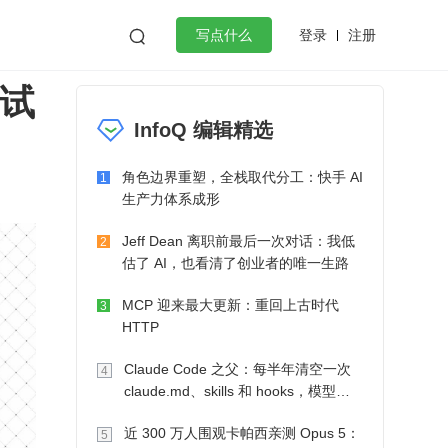
登录
注册

写点什么
测试
效工作
数据库
Python
音视频
InfoQ 编辑精选
golang
微服务架构
flutter
角色边界重塑，全栈取代分工：快手 AI
1
生产力体系成形
Jeff Dean 离职前最后一次对话：我低
2
估了 AI，也看清了创业者的唯一生路
MCP 迎来最大更新：重回上古时代
3
HTTP
Claude Code 之父：每半年清空一次
4
claude.md、skills 和 hooks，模型自
己会想办法
近 300 万人围观卡帕西亲测 Opus 5：
5