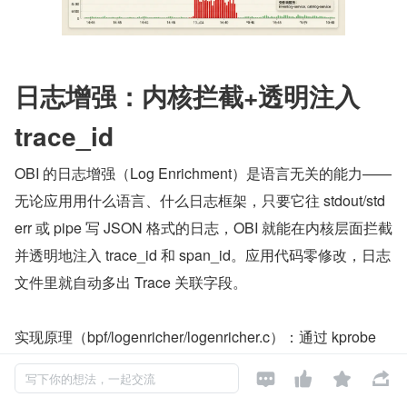
日志增强：内核拦截+透明注入 
trace_id
OBI 的日志增强（Log Enrichment）是语言无关的能力——
无论应用用什么语言、什么日志框架，只要它往 stdout/std
err 或 pipe 写 JSON 格式的日志，OBI 就能在内核层面拦截
并透明地注入 trace_id 和 span_id。应用代码零修改，日志
文件里就自动多出 Trace 关联字段。
实现原理（bpf/logenricher/logenricher.c）：通过 kprobe 
挂钩 tty_write（终端输出）和 pipe_write（管道输出，覆盖 




写下你的想法，一起交流
docker logs / kubectl logs 场景）两个内核函数。当被监控