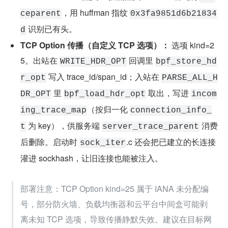
，用 huffman 指纹 
ceparent
0x3fa9851d6b21834
 识别已有头。
d
TCP Option 传播（自定义 TCP 选项）：
 选项 kind=2
5。出站在 
 回调里 
WRITE_HDR_OPT
bpf_store_hd
 写入 trace_id/span_id；入站在 
r_opt
PARSE_ALL_H
 里 
 取出，写进 
DR_OPT
bpf_load_hdr_opt
incom
（按归一化 
ing_trace_map
connection_info_
 为 key），供服务端 
 消费
t
server_trace_parent
后删除。启动时 
.c 还会把已建立的长连接
sock_iter
灌进 sockhash，让旧连接也能被注入。
部署注意：TCP Option kind=25 属于 IANA 未分配编
号，部分防火墙、负载均衡器和云平台中间盒可能剥
离未知 TCP 选项，导致传播静默失效。建议在目标网