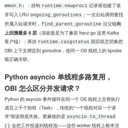
）：挂钩 
 记录谁创建了谁
mmon.h
runtime.newproc1
并写入 LRU 
；一次出站调用要找
ongoing_goroutines
所属入站请求时，
 沿父链
向
find_parent_goroutine
上回溯最多 6 层
（深嵌套是为了兼容 franz-go 这类 Kafka 
客户端）；再挂 
 跟踪状态切换把 
runtime.casgstatus
OBI 上下文绑定到 goroutine，使同一 OS 线程上的 kprobe 
能正确关联。
Python asyncio 单线程多路复用，
OBI 怎么区分并发请求？
Python 的 asyncio 事件循环在同一个 OS 线程上交替执行
成百上千个协程（Task），传统的“一个线程对应一个请
求”假设彻底失效。更麻烦的是 
asyncio.to_thread
 会把工作投递到线程池——这些 worker 线程上根本没
()