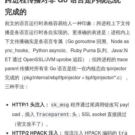
完成的
前文的语言运行时表格容易给人一种印象：跨进程上下文传
播是各语言运行时各自实现的。更准确的表述是：进程内上
下文传播确实是各语言专属（Go goroutine 回溯、Node as
ync_hooks、Python asyncio、Ruby Puma 队列、Java/.N
ET 通过 OpenSSL/JVM uprobe 追踪）；但跨进程的 trace
parent 传播对所有非 Go 语言是统一在内核态由 tpinjector 
完成的（pkg/internal/ebpf/tpinjector + bpf/tpinjector/*.c），
三种手法：
HTTP/1 头注入：
 程序通过尾调用链改写 payl
sk_msg
oad，插入 
: 头；SSL socket 直接跳过
Traceparent
（密文改不了）。
HTTP/2 HPACK 注入：
 按流注入 HPACK 编码的 
tra