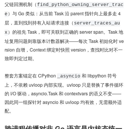
父链回溯机制（
find_python_owning_server_trac
）与 Go 类似：从当前 Task 沿 parent 指针向上最多走 4 
e
层，直到找到持有入站请求连接（
server_traces_au
）的祖先 Task，即可关联到正确的 server span。Task 地
x
址复用问题则靠版本计数器解决——每次 Task 初始化时 ve
rsion 自增，Context 绑定时快照 version，查找时比对不一
致即判定过期。
整套方案锚定在 CPython 
 和 libpython 符号
_asyncio
上，不依赖 uvloop 内部实现。uvloop 只是替换了事件循环
的 I/O 驱动，asyncio.Task 和 contextvars 的语义不变——
因此同一组探针对 asyncio 和 uvloop 均有效，无需额外适
配。
跨进程传播对非 Go 语言是内核态统一