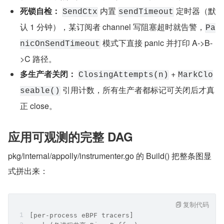
死锁自检：
 内置 
 定时器（默
SendCtx
sendTimeout
认 1 分钟），某订阅者 channel 写阻塞超时就告警，
Pa
 模式下直接 panic 并打印 A->B-
nicOnSendTimeout
>C 路径。
多生产者关闭：
 + 
ClosingAttempts(n)
MarkClo
 引用计数，所有生产者都标记可关闭后才真
seable()
正 close。
应用可观测的完整 DAG
pkg/internal/appolly/instrumenter.go 的 Build() 把整条图显
式拼出来：
复制代码
[per-process eBPF tracers]