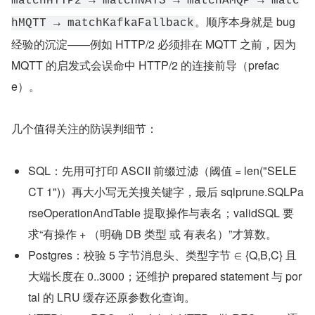
matchHTTP2 → matchNATS → matchAMQP → matc
。顺序本身就是 bug 
hMQTT → matchKafkaFallback
经验的沉淀——例如 HTTP/2 必须排在 MQTT 之前，因为 
MQTT 的启发式会误命中 HTTP/2 的连接前导（prefac
e）。
几个值得关注的防误判细节：
SQL：先用可打印 ASCII 前缀过滤（阈值 = len("SELE
CT 1")）再大小写无关搜关键字，最后 sqlprune.SQLPa
rseOperationAndTable 提取操作与表名；validSQL 要
求“有操作 + （明确 DB 类型 或 有表名）”才算数。
Postgres：校验 5 字节消息头、类型字节 ∈ {Q,B,C} 且
大端长度在 0..3000；还维护 prepared statement 与 por
tal 的 LRU 缓存还原参数化查询。