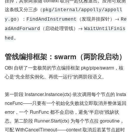
挂掉，其余两条随 context 取消一起优雅退出。应用可观测
这条线又分三步（
pkg/internal/appolly/appoll
）：
（发现并挂探针）→ 
y.go
FindAndInstrument
Re
（启动处理管线）→ 
adAndForward
WaitUntilFinis
。
hed
管线编排框架：swarm（两阶段启动）
OBI 自研了一套极简的节点编排框架 pkg/pipe/swarm，核
心是“先全部实例化、再统一运行”的两阶段语义。
第一阶段 Instancer.Instance(ctx) 依次调用每个节点的 Insta
nceFunc——只要有一个初始化失败就立即取消并整体返回 
error，一个 RunFunc 都不会启动，避免“半启动”残缺状
态。第二阶段 Runner.Start(ctx) 为每个节点拉 goroutine，
可配 WithCancelTimeout——context 取消后若某节点超时