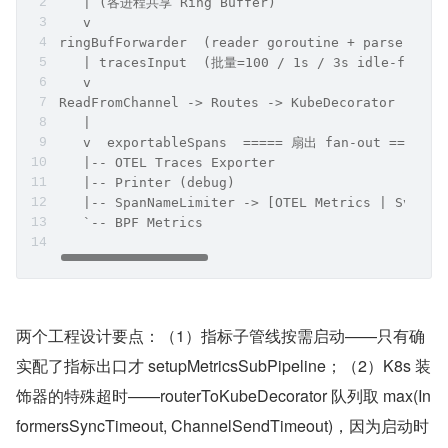
   | (各进程共享 Ring Buffer)
   v
ringBufForwarder  (reader goroutine + parser go
   | tracesInput  (批量=100 / 1s / 3s idle-flush)
   v
ReadFromChannel -> Routes -> KubeDecorator -> Do
   |
   v  exportableSpans  ===== 扇出 fan-out =====
   |-- OTEL Traces Exporter
   |-- Printer (debug)
   |-- SpanNameLimiter -> [OTEL Metrics | SvcGra
   `-- BPF Metrics
两个工程设计要点：（1）指标子管线按需启动——只有确
实配了指标出口才 setupMetricsSubPipeline；（2）K8s 装
饰器的特殊超时——routerToKubeDecorator 队列取 max(In
formersSyncTimeout, ChannelSendTimeout)，因为启动时