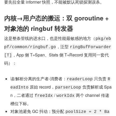
要先拉全量 informer 快照，不能被默认死锁探测误杀。
内核→用户态的搬运：双 goroutine + 
对象池的 ringbuf 转发器
这是整条管线的进水口，也是性能最敏感的地方（
pkg/eb
，泛型 
pf/common/ringbuf.go
ringBufForwarder
，App 侧 T=Span、Stats 侧 T=Record 复用同一套代
[T]
码）：
读/解析分离的生产者-消费者：
 只负责 
readerLoop
R
 原始 record，
 负责解析成 Spa
eadInto
parserLoop
n，二者通过 
 / 
 两个 channel 传递
freeIdx
workIdx
槽位下标。
对象池避免 GC 抖动：预分配 
poolSize = 2 * Ba