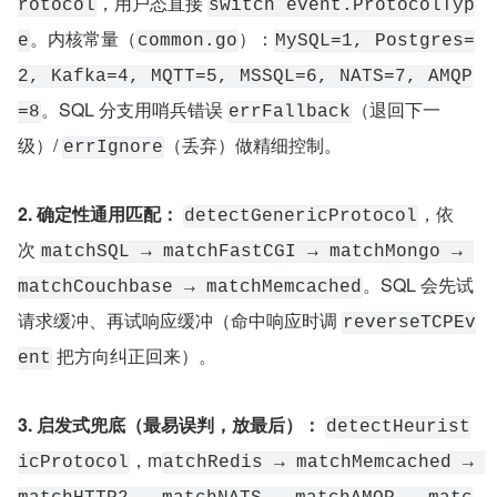
，用户态直接 
rotocol
switch event.ProtocolTyp
。内核常量（
）：
e
common.go
MySQL=1, Postgres=
2, Kafka=4, MQTT=5, MSSQL=6, NATS=7, AMQP
。SQL 分支用哨兵错误 
（退回下一
=8
errFallback
级）/ 
（丢弃）做精细控制。
errIgnore
2. 确定性通用匹配：
，依
detectGenericProtocol
次 
matchSQL → matchFastCGI → matchMongo → 
。SQL 会先试
matchCouchbase → matchMemcached
请求缓冲、再试响应缓冲（命中响应时调 
reverseTCPEv
 把方向纠正回来）。
ent
3. 启发式兜底（最易误判，放最后）：
detectHeurist
，m
icProtocol
atchRedis → matchMemcached → 