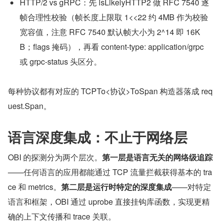
HTTP/2 vs gRPC：先 isLikelyHTTP2 做 RFC 7540 逐
帧合理性校验（帧长度上限取 1<<22 约 4MB 作为校验
宽容值，注意 RFC 7540 默认帧大小为 2^14 即 16K
B；flags 掩码），再看 content-type: application/grpc 
或 grpc-status 头区分。
每种协议都有对应的 TCPTo<协议>ToSpan 构造器落成 req
uest.Span。
语言深度集成：不止于网络层
OBI 的探测分为两个层次。
第一层是语言无关的网络级追踪
——任何语言的应用都能通过 TCP 流量拦截获得基本的 tra
ce 和 metrics。
第二层是运行时特定的深度集成
——对特定
语言和框架，OBI 通过 uprobe 直接挂钩库函数，实现更精
确的上下文传播和 trace 关联。