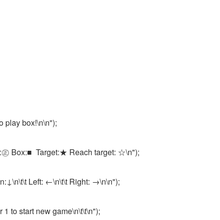
o play box!\n\n");
ll:㊣ Box:■  Target:★ Reach target: ☆\n");
n:↓\n\t\t Left: ←\n\t\t Right: →\n\n");
r 1 to start new game\n\t\t\n");