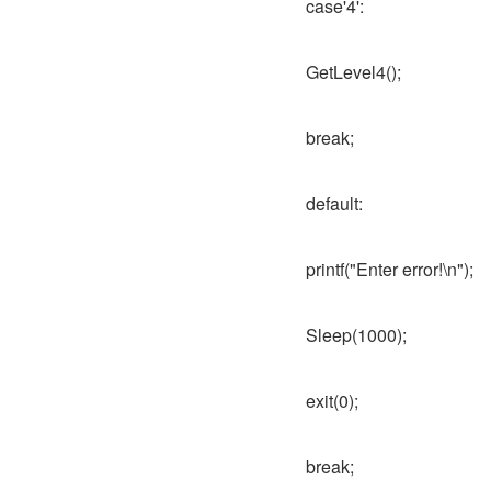
case'4':
GetLevel4();
break;
default:
printf("Enter error!\n");
Sleep(1000);
exit(0);
break;