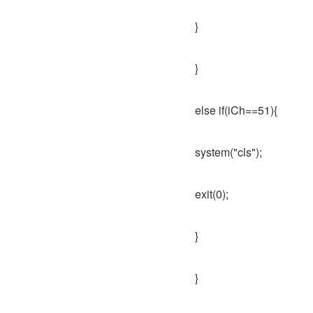
}
}
else if(iCh==51){
system("cls");
exit(0);
}
}