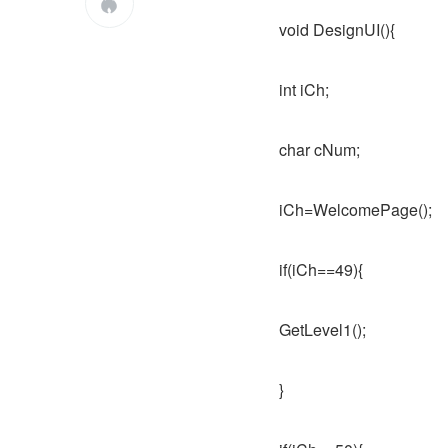

void DesignUI(){
int iCh;
char cNum;
iCh=WelcomePage();
if(iCh==49){
GetLevel1();
}