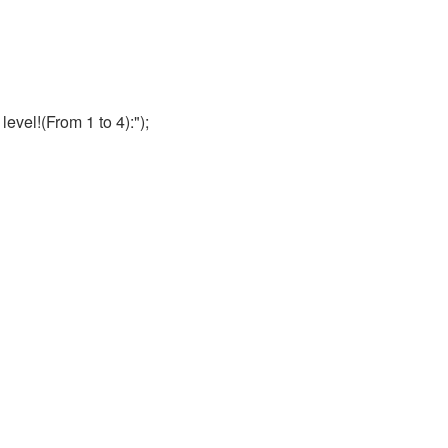
 level!(From 1 to 4):");