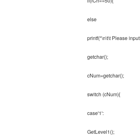
if(iCh==50){
else
printf("\n\t\t Please input
getchar();
cNum=getchar();
switch (cNum){
case'1':
GetLevel1();