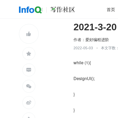
首页
2021-3-
移动开发
Java
开源
架构
O

前端
AI
大数据
团队管理
作者：
爱好编程进阶
查看更多
2022-05-03
本文字数：


while (1){

DesignUI();

}

}