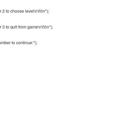
 2 to choose level\n\t\t\n");
 3 to quit from game\n\t\t\n");
number to continue:");