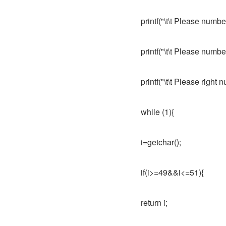
printf("\t\t Please number
printf("\t\t Please number
printf("\t\t Please right 
while (1){
i=getchar();
if(i>=49&&i<=51){
return i;