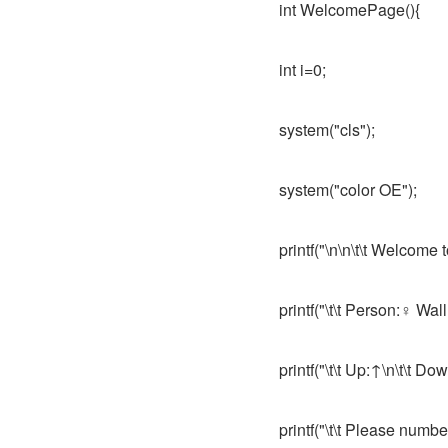
int WelcomePage(){
int i=0;
system("cls");
system("color OE");
printf("\n\n\t\t Welcome t
printf("\t\t Person:♀ Wa
printf("\t\t Up:↑\n\t\t Dow
printf("\t\t Please numbe