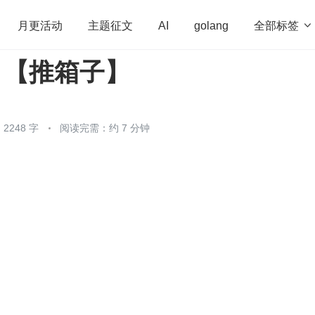
全部标签

月更活动
主题征文
AI
golang
20 【推箱子】
penHarmony
算法
学习方法
Web3.0
高
程序员
运维
深度思考
低代码
redis
2248 字
阅读完需：约 7 分钟