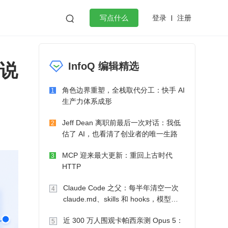
登录
注册

写点什么
效工作
数据库
Python
音视频
图说
InfoQ 编辑精选
golang
微服务架构
flutter
角色边界重塑，全栈取代分工：快手 AI
1
生产力体系成形
Jeff Dean 离职前最后一次对话：我低
2
估了 AI，也看清了创业者的唯一生路
MCP 迎来最大更新：重回上古时代
3
HTTP
Claude Code 之父：每半年清空一次
4
claude.md、skills 和 hooks，模型自
己会想办法
近 300 万人围观卡帕西亲测 Opus 5：
5