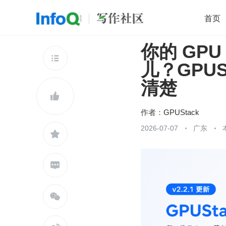
首页
你的 GP
移动开发
Java
开源
架构
O

儿？GPU
前端
AI
大数据
团队管理
清楚
查看更多


作者：
GPUStack
2026-07-07
广东


