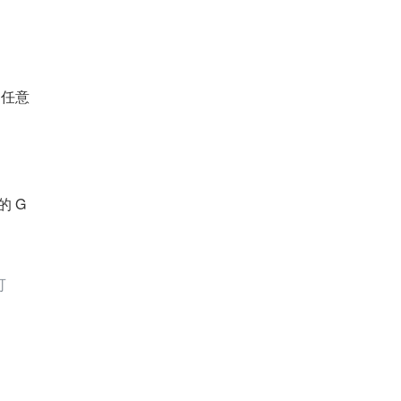
到任意
的 G
可