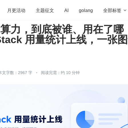
全部标签

月更活动
主题征文
AI
golang
U 算力，到底被谁、用在了哪
penHarmony
算法
学习方法
Web3.0
高
Stack 用量统计上线，一张
程序员
运维
深度思考
低代码
redis
本文字数：2967 字
阅读完需：约 10 分钟