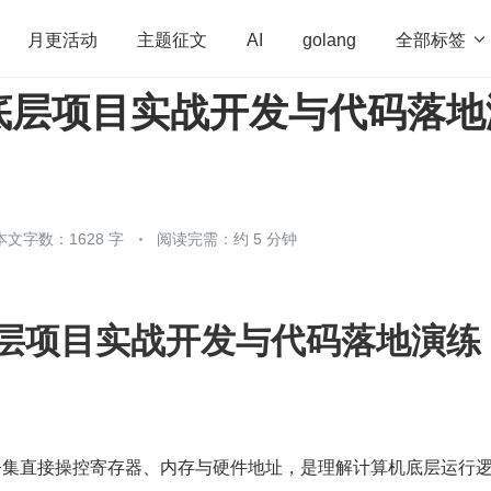
全部标签

月更活动
主题征文
AI
golang
底层项目实战开发与代码落地
penHarmony
算法
学习方法
Web3.0
高
程序员
运维
深度思考
低代码
redis
本文字数：1628 字
阅读完需：约 5 分钟
层项目实战开发与代码落地演练
指令集直接操控寄存器、内存与硬件地址，是理解计算机底层运行