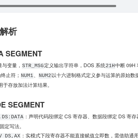
解析
A SEGMENT
量与变量，
定义输出字符串，DOS 系统
中断 09H
STR_MSG
21H
为终止符；
、
以十六进制格式定义参与运算的原始数
NUM1
NUM2
用于存放加法计算结果。
DE SEGMENT
：声明代码段绑定 CS 寄存器、数据段绑定 DS 寄存
,DS:DATA
固定写法。
：实模式下段寄存器不能直接赋值立即数，需借助通
V DS,AX