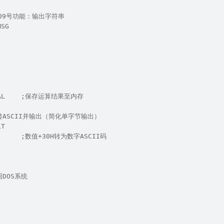
中断09号功能：输出字符串
MSG
T,AL    ;保存运算结果至内存
转ASCII并输出（简化单字节输出）
LT
       ;数值+30H转为数字ASCII码
回DOS系统