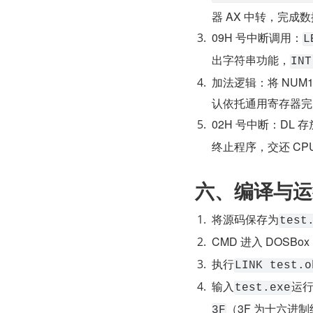
器 AX 中转，完成
09H 号中断调用：
L
出字符串功能，
INT
加法逻辑：将 NUM1
认依托通用寄存器完
02H 号中断：DL
终止程序，交还 CPU
六、编译与运
将源码保存为
test
CMD 进入 DOSBo
执行
LINK test.o
输入
运
test.exe
（3F 为十六进制
3F