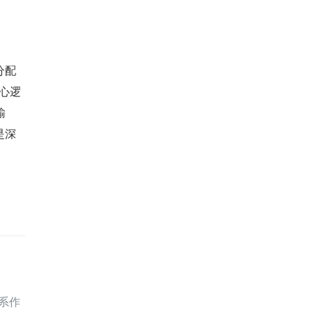
分配
心逻
输
是深
系作