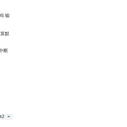
S 输
运算默
中断
2 = 