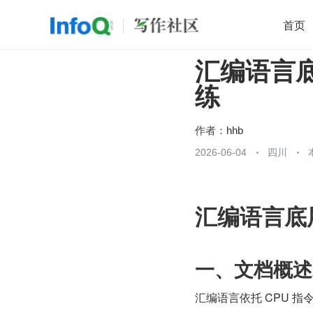
首页
汇编语言
移动开发
Java
开源
架构
O
练
前端
AI
大数据
团队管理
查看更多

作者：
hhb
2026-06-04
四川
汇编语言底
一、文档概述
汇编语言依托 CPU 