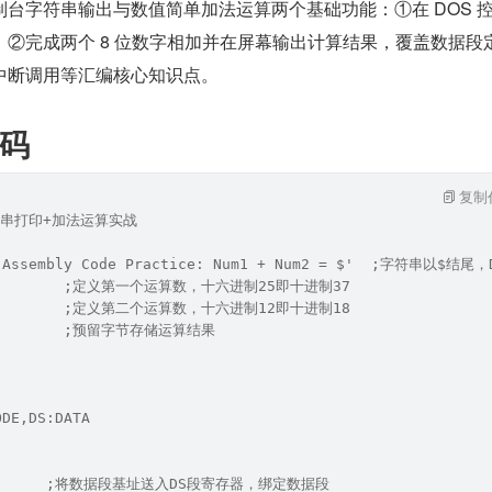
台字符串输出与数值简单加法运算两个基础功能：①在 DOS 
②完成两个 8 位数字相加并在屏幕输出计算结果，覆盖数据段
中断调用等汇编核心知识点。
码
复制
符串打印+加法运算实战
 'Assembly Code Practice: Num1 + Num2 = $'  ;字符串以$
25H        ;定义第一个运算数，十六进制25即十进制37
12H        ;定义第二个运算数，十六进制12即十进制18
 ?        ;预留字节存储运算结果
ODE,DS:DATA
X        ;将数据段基址送入DS段寄存器，绑定数据段