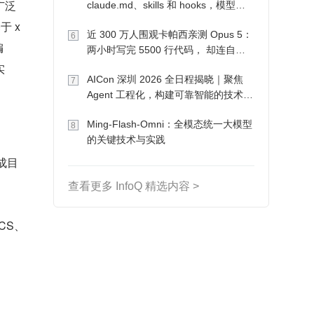
广泛
claude.md、skills 和 hooks，模型自
己会想办法
 x
近 300 万人围观卡帕西亲测 Opus 5：
6
编
两小时写完 5500 行代码， 却连自己
写的游戏都玩不了
实
AICon 深圳 2026 全日程揭晓｜聚焦
7
Agent 工程化，构建可靠智能的技术路
径
Ming-Flash-Omni：全模态统一大模型
8
的关键技术与实践
成目
查看更多 InfoQ 精选内容 >
。
 CS、