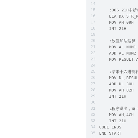
    ;DOS 21H
    LEA DX,STR_
    MOV AH,09H
    INT 21H
    ;数值加法运算
    MOV AL,NUM1
    ADD AL,NUM2
    MOV RESUL
    ;结果十六进制
    MOV DL,RESU
    ADD DL,30H
    MOV AH,02H
    INT 21H
    ;程序退出，返
    MOV AH,4CH
    INT 21H
CODE ENDS
END START