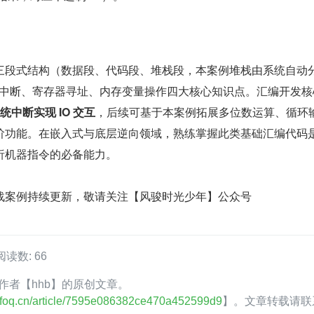
三段式结构（数据段、代码段、堆栈段，本案例堆栈由系统自动
系统中断、寄存器寻址、内存变量操作四大核心知识点。汇编开发核
中断实现 IO 交互
，后续可基于本案例拓展多位数运算、循环
阶功能。在嵌入式与底层逆向领域，熟练掌握此类基础汇编代码
析机器指令的必备能力。
战案例持续更新，敬请关注【风骏时光少年】公众号
阅读数: 66
oQ 作者【hhb】的原创文章。
.infoq.cn/article/7595e086382ce470a452599d9
】。文章转载请联