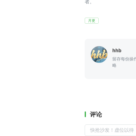
者。
月更
hhb
留存每份操
略
评论