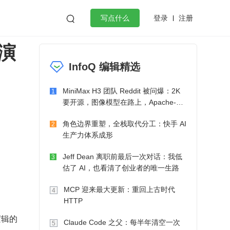
登录
注册

写点什么
演
效工作
数据库
Python
音视频
InfoQ 编辑精选
golang
微服务架构
flutter
MiniMax H3 团队 Reddit 被问爆：2K
1
要开源，图像模型在路上，Apache-2.0
也在考虑了
角色边界重塑，全栈取代分工：快手 AI
2
生产力体系成形
Jeff Dean 离职前最后一次对话：我低
3
估了 AI，也看清了创业者的唯一生路
MCP 迎来最大更新：重回上古时代
4
HTTP
逻辑的
Claude Code 之父：每半年清空一次
5