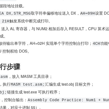
数据段地址挂载。
取字符串偏移地址送入 DX，
设置 DO
EA DX,STR_MSG
AH=09H
触发系统中断完成打印。
 21H
 送入 AL 寄存器，与 NUM2 相加后存入 RESULT，CPU 算术
成。
 存放待输出单字符，AH=02H 实现单个字符控制台打印；
功能
4CH
 控制权给 DOS。
行步骤
，放入 MASM 工具目录；
.asm
x，执行
汇编生成 test.obj 目标文件；
MASM test.asm;
链接生成 test.exe 可执行程序；
bj;
行，控制台输出：
Assembly Code Practice: Num1 + Num
结果，对应十进制 55）。