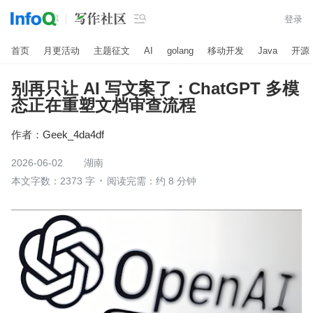

登录
首页
月更活动
主题征文
AI
golang
移动开发
Java
开源
别再只让 AI 写文案了：ChatGPT 多模
态正在重塑文档审查流程
作者：
Geek_4da4df
2026-06-02
湖南
本文字数：2373 字
阅读完需：约 8 分钟