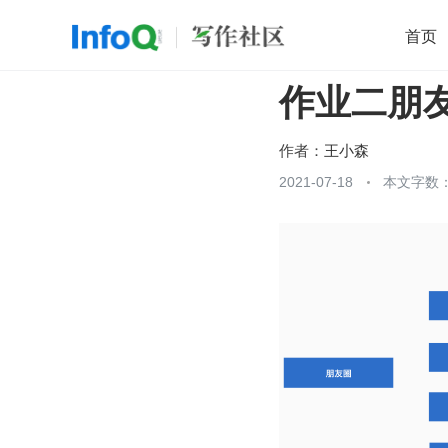
首页
作业二朋
移动开发
Java
开源
架构
O
前端
AI
大数据
团队管理
作者：
王小森
查看更多
2021-07-18
本文字数：
