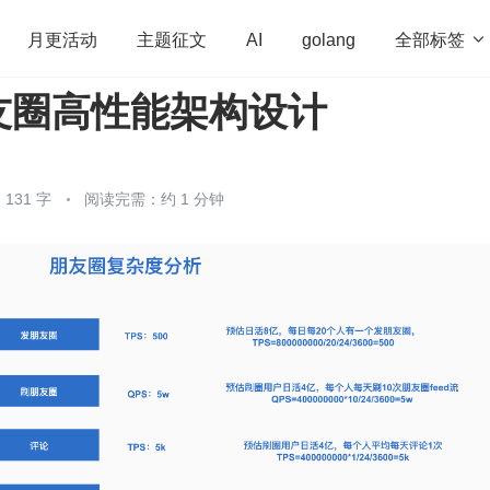
全部标签

月更活动
主题征文
AI
golang
友圈高性能架构设计
penHarmony
算法
学习方法
Web3.0
高
程序员
运维
深度思考
低代码
redis
131 字
阅读完需：约 1 分钟