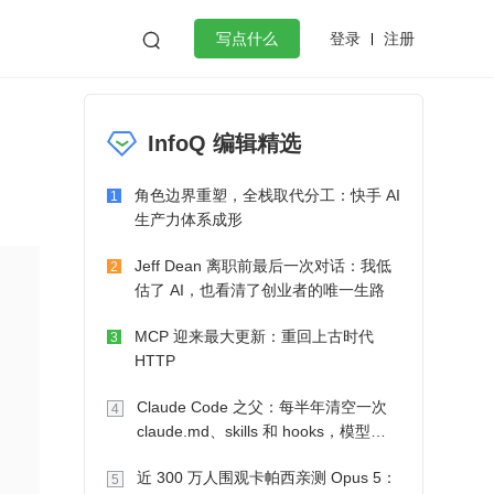
登录
注册

写点什么
效工作
数据库
Python
音视频
InfoQ 编辑精选
golang
微服务架构
flutter
角色边界重塑，全栈取代分工：快手 AI
1
生产力体系成形
Jeff Dean 离职前最后一次对话：我低
2
估了 AI，也看清了创业者的唯一生路
MCP 迎来最大更新：重回上古时代
3
HTTP
Claude Code 之父：每半年清空一次
4
claude.md、skills 和 hooks，模型自
己会想办法
近 300 万人围观卡帕西亲测 Opus 5：
5