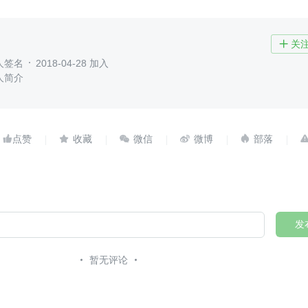
关

人签名
2018-04-28 加入
人简介





发
暂无评论