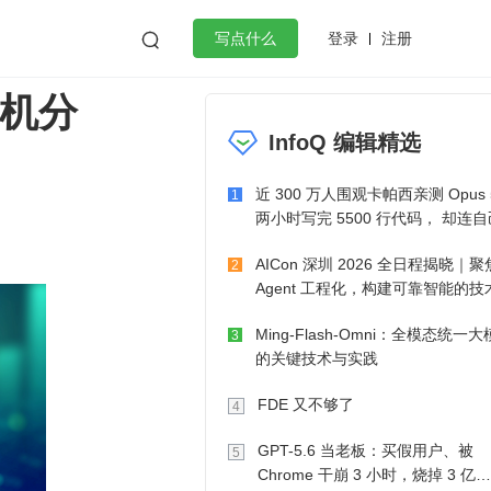
登录
注册

写点什么
宕机分
效工作
数据库
Python
音视频
InfoQ 编辑精选
golang
微服务架构
flutter
近 300 万人围观卡帕西亲测 Opus
1
两小时写完 5500 行代码， 却连
的游戏都玩不了
AICon 深圳 2026 全日程揭晓｜聚
2
Agent 工程化，构建可靠智能的技
径
Ming-Flash-Omni：全模态统一
3
的关键技术与实践
FDE 又不够了
4
GPT-5.6 当老板：买假用户、被
5
Chrome 干崩 3 小时，烧掉 3 亿