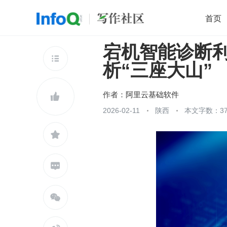
首页
宕机智能诊断利器
移动开发
Java
开源
架构
O

析“三座大山”
前端
AI
大数据
团队管理
查看更多

作者：
阿里云基础软件

2026-02-11
陕西
本文字数：37


