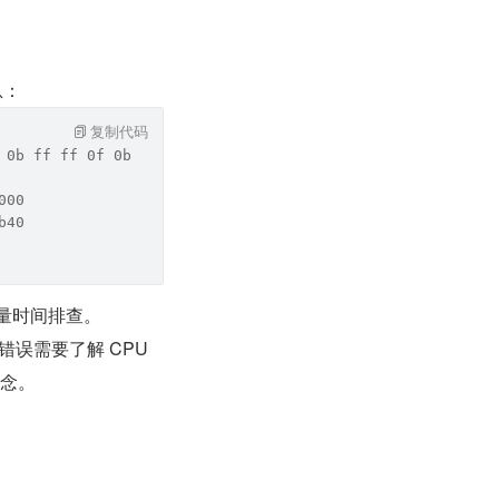
息：
复制代码
 0b ff ff 0f 0b 48 89 f2 48 89 fe 48 c7 c7 90 e8 38 ac e
000
b40
量时间排查。
误需要了解 CPU 
概念。