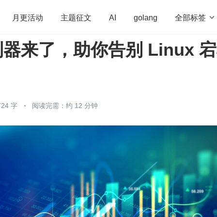
全部标签

月更活动
主题征文
AI
golang
来了，助你告别 Linux 
penHarmony
算法
学习方法
Web3.0
高
程序员
运维
深度思考
低代码
redis
24 字
阅读完需：约 12 分钟