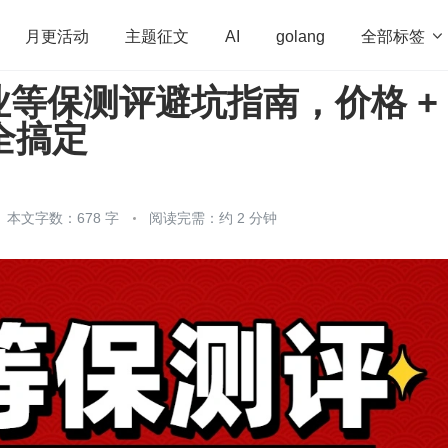
全部标签

月更活动
主题征文
AI
golang
等保测评避坑指南，价格 +
penHarmony
算法
学习方法
Web3.0
高
规全搞定
程序员
运维
深度思考
低代码
redis
本文字数：678 字
阅读完需：约 2 分钟