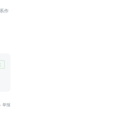
系作
注
