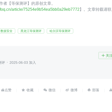
oQ 作者【等保测评】的原创文章。
.infoq.cn/article/75254e9b54ea5bb0a29eb7772
】。文章转载请联
数据安全
黑龙江等保测评
哈尔滨等保测评
关

测评
2025-06-03 加入




