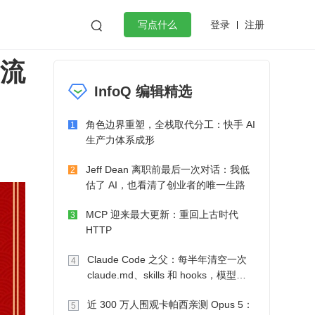
登录
注册

写点什么
 流
效工作
数据库
Python
音视频
InfoQ 编辑精选
golang
微服务架构
flutter
角色边界重塑，全栈取代分工：快手 AI
1
生产力体系成形
Jeff Dean 离职前最后一次对话：我低
2
估了 AI，也看清了创业者的唯一生路
MCP 迎来最大更新：重回上古时代
3
HTTP
Claude Code 之父：每半年清空一次
4
claude.md、skills 和 hooks，模型自
己会想办法
近 300 万人围观卡帕西亲测 Opus 5：
5