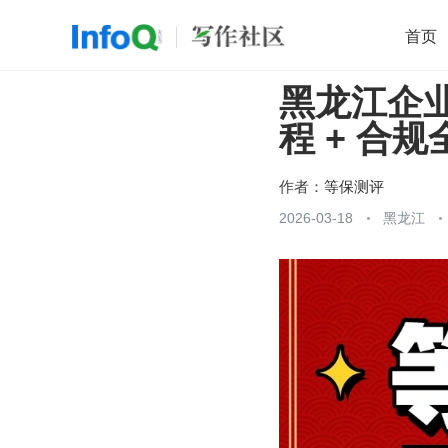
首页
黑龙江企业
移动开发
Java
开源
架构
O
程 + 合
前端
AI
大数据
团队管理
查看更多

作者：
等保测评
2026-03-18
黑龙江