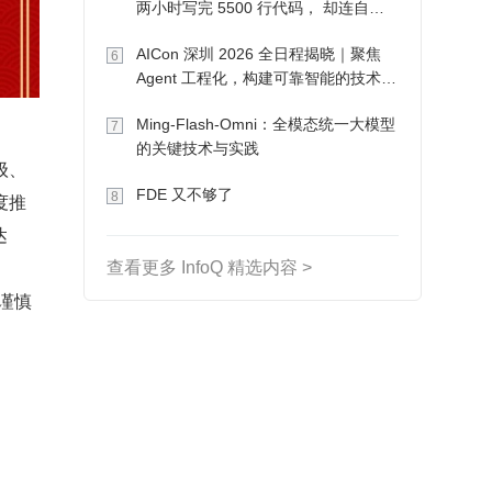
两小时写完 5500 行代码， 却连自己
写的游戏都玩不了
AICon 深圳 2026 全日程揭晓｜聚焦
6
Agent 工程化，构建可靠智能的技术路
径
Ming-Flash-Omni：全模态统一大模型
7
的关键技术与实践
级、
FDE 又不够了
8
度推
达
查看更多 InfoQ 精选内容 >
需谨慎