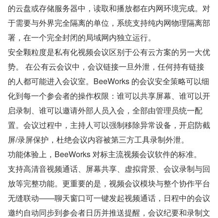
的云盘或存储服务器中，读取和播放都在内网环境完成。对
于需要与外界完全隔离的单位，系统支持纯内网物理隔离部
署，在一个完全封闭的局域网内独立运行。
安全颗粒度是私有化视频会议区别于公有云方案的另一大优
势。 在公有云会议中，会议链接一旦外泄，任何持有链接
的人都可能进入会议室。BeeWorks 的会议安全策略可以细
化到每一个参会者的操作权限：谁可以共享屏幕、谁可以开
启录制、谁可以邀请外部人员入会，全部由管理员统一配
置。会议过程中，主持人可以强制移除异常设备，开启防截
屏/录屏保护，杜绝会议内容被第三方工具录制外泄。
功能体验上，BeeWorks 对标主流视频会议软件的标准。 
支持高清音视频通话、屏幕共享、虚拟背景、会议录制与回
放等完整功能。更重要的是，视频会议模块与整个协作平台
无缝联动——聊天窗口可一键发起视频通话，日程中的会议
邀约自动同步到参会者日历并推送提醒，会议纪要和录制文