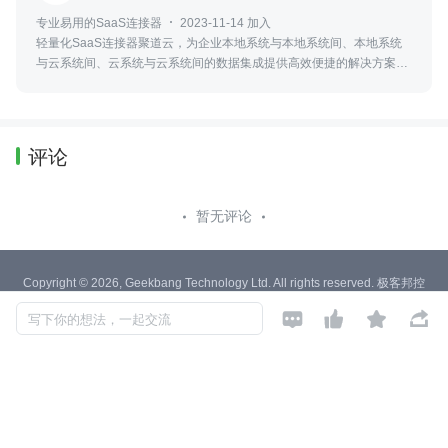
专业易用的SaaS连接器
2023-11-14 加入
轻量化SaaS连接器聚道云，为企业本地系统与本地系统间、本地系统
与云系统间、云系统与云系统间的数据集成提供高效便捷的解决方案，
致力于通过无代码的配置工具，实现企业内多系统间的数据互联互通。
评论
暂无评论
Copyright © 2026, Geekbang Technology Ltd. All rights reserved. 极客邦控
股（北京）有限公司




写下你的想法，一起交流
京 ICP 备 16027448 号 - 5
产品资质
京公网安备 11010502039052号