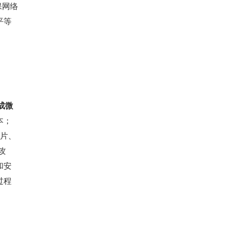
保网络
平等
成微
本；
分片、
攻
和安
过程