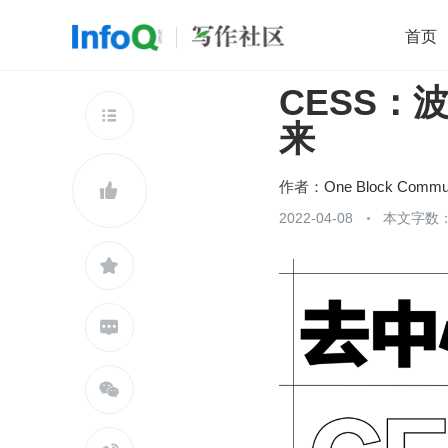
首页
CESS：
移动开发
Java
开源
架构
O

来
前端
AI
大数据
团队管理
查看更多

作者：
One Block Commu

2022-04-08
本文字数：


