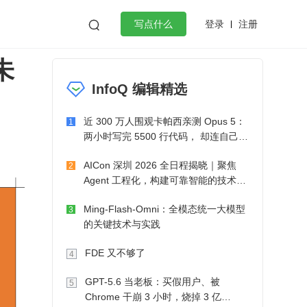
登录
注册

写点什么
未
效工作
数据库
Python
音视频
InfoQ 编辑精选
golang
微服务架构
flutter
近 300 万人围观卡帕西亲测 Opus 5：
1
两小时写完 5500 行代码， 却连自己写
的游戏都玩不了
AICon 深圳 2026 全日程揭晓｜聚焦
2
Agent 工程化，构建可靠智能的技术路
径
Ming-Flash-Omni：全模态统一大模型
3
的关键技术与实践
FDE 又不够了
4
GPT-5.6 当老板：买假用户、被
5
Chrome 干崩 3 小时，烧掉 3 亿