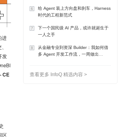
Token 收入却为 0
给 Agent 装上方向盘和刹车，Harness
6
时代的工程新范式
下一个国民级 AI 产品，或许就诞生于
7
一人之手
的进
交、
从金融专业到资深 Builder：我如何借
8
多 Agent 开发工作流，一周做出
开发
MVP、一个月上线
eBl
 CE
查看更多 InfoQ 精选内容 >
史
同区