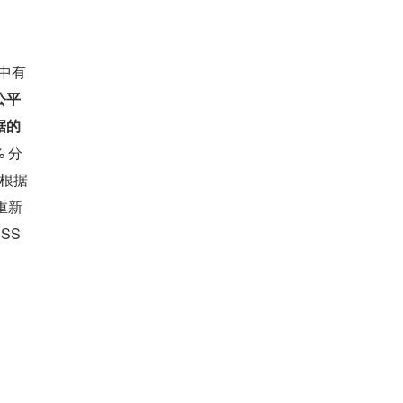
络中有
公平
据的
 分
，根据
重新
S 