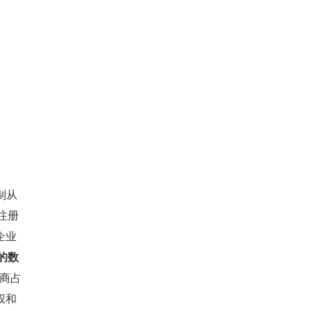
制从
注册
企业
大的数
间商占
权和