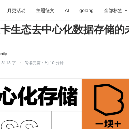
全部标签

月更活动
主题征文
AI
golang
波卡生态去中心化数据存储的
penHarmony
算法
学习方法
Web3.0
高
程序员
运维
深度思考
低代码
redis
nity
3118 字
阅读完需：约 10 分钟