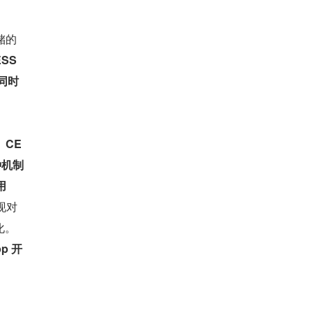
储的
S 
同时
。
CE
种机制
用
现对
化。
p 开