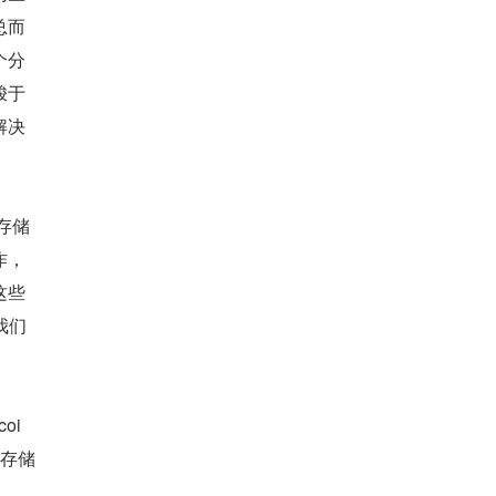
总而
个分
梭于
解决
存储
作，
这些
我们
oi
和存储