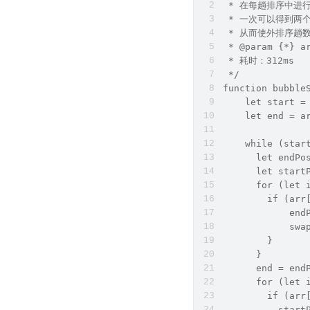
 * 在每趟排序中进
 * 一次可以得到两
 * 从而使外排序趟
 * @param {*} a
 * 耗时：312ms
 */
function bubble
    let start =
    let end = a
    while (star
      let endPo
      let start
      for (let 
        if (arr
            end
            swa
        }
      }
      end = end
      for (let 
        if (arr
          start