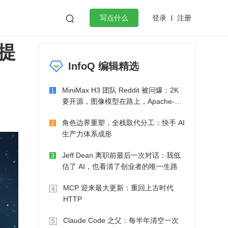
登录
注册

写点什么
提
效工作
数据库
Python
音视频
InfoQ 编辑精选
golang
微服务架构
flutter
MiniMax H3 团队 Reddit 被问爆：2K
1
要开源，图像模型在路上，Apache-2.0
也在考虑了
角色边界重塑，全栈取代分工：快手 AI
2
生产力体系成形
Jeff Dean 离职前最后一次对话：我低
3
估了 AI，也看清了创业者的唯一生路
MCP 迎来最大更新：重回上古时代
4
HTTP
Claude Code 之父：每半年清空一次
5