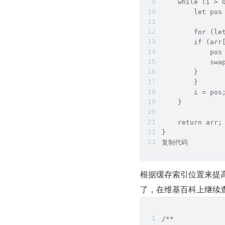
    while (i > 
        let pos
        for (le
        if (arr
            pos
            swa
        }
        }
        i = pos
    }
    return arr;
}
复制代码
根据缓存索引位置来提高
了，在维基百科上继续
/**