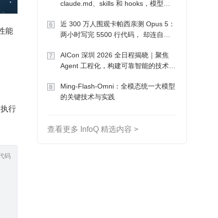
claude.md、skills 和 hooks，模型自
己会想办法
近 300 万人围观卡帕西亲测 Opus 5：
6
性能
两小时写完 5500 行代码， 却连自己
写的游戏都玩不了
AICon 深圳 2026 全日程揭晓｜聚焦
7
Agent 工程化，构建可靠智能的技术路
径
Ming-Flash-Omni：全模态统一大模型
8
的关键技术与实践
作执行
查看更多 InfoQ 精选内容 >
代码