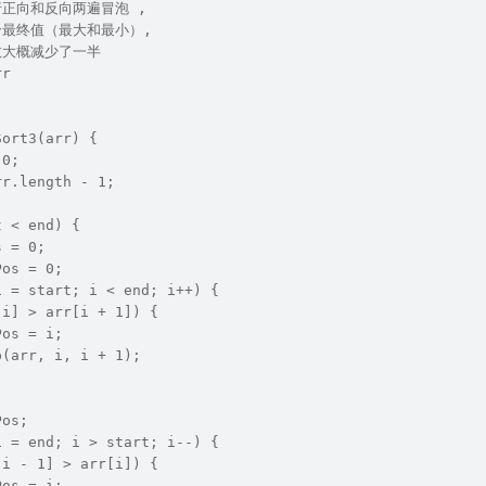
行正向和反向两遍冒泡 ,
个最终值（最大和最小）, 
数大概减少了一半
rr 
Sort3(arr) {
 0;
rr.length - 1;
t < end) {
s = 0;
Pos = 0;
i = start; i < end; i++) {
[i] > arr[i + 1]) {
Pos = i;
p(arr, i, i + 1);
Pos;
i = end; i > start; i--) {
[i - 1] > arr[i]) {
Pos = i;  