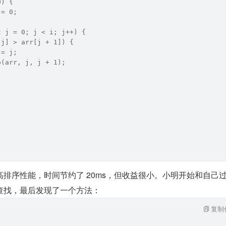
0) {
 = 0;
t j = 0; j < i; j++) {
[j] > arr[j + 1]) {
 = j;
p(arr, j, j + 1);
;
排序性能，时间节约了 20ms，但收益很小。小明开始和自己
查找，最后发现了一个方法：
复制