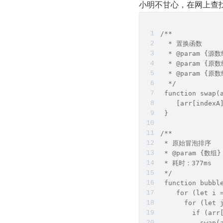
小明不甘心，在网上查
/**
  * 置换函数
  * @param {源数
  * @param {原数
  * @param {原数
  */
 function swap(
    [arr[indexA
 }
/**
 * 原始冒泡排序
 * @param {数组}
 * 耗时：377ms
 */
 function bubbl
    for (let i 
      for (let 
        if (arr
          swap(