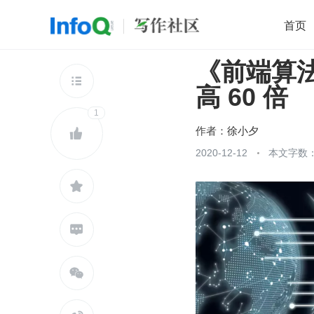
首页
《前端算
移动开发
Java
开源
架构
O

高 60 倍
前端
AI
大数据
团队管理
1
查看更多

作者：
徐小夕

2020-12-12
本文字数：


