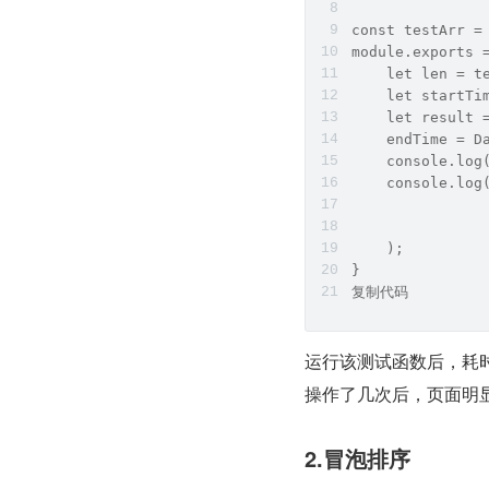
const testArr =
module.exports 
    let len = t
    let startTi
    let result 
    endTime = D
    console.log
    console.log
               
               
    );
}
复制代码
运行该测试函数后，耗时
操作了几次后，页面明
2.冒泡排序