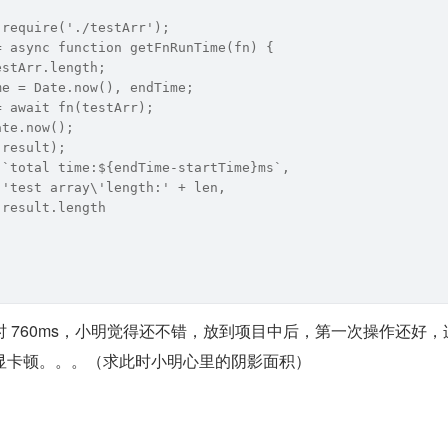
 require('./testArr');
= async function getFnRunTime(fn) {
estArr.length;
me = Date.now(), endTime;
= await fn(testArr);
ate.now();
(result);
(`total time:${endTime-startTime}ms`,
 'test array\'length:' + len, 
 result.length
 760ms，小明觉得还不错，放到项目中后，第一次操作还好，
显卡顿。。。（求此时小明心里的阴影面积）