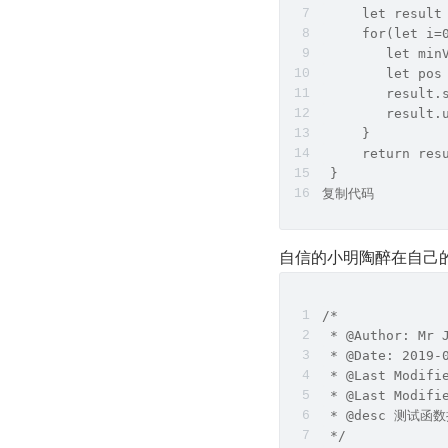
     let result
     for(let i=
        let min
        let pos
        result.
        result.
     }
     return res
 }
复制代码
自信的小明陶醉在自己
/*
 * @Author: Mr 
 * @Date: 2019-
 * @Last Modifi
 * @Last Modifi
 * @desc 测试函
 */