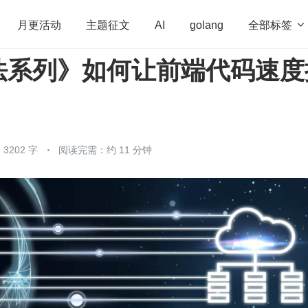
全部标签

月更活动
主题征文
AI
golang
法系列》如何让前端代码速度
penHarmony
算法
学习方法
Web3.0
高
程序员
运维
深度思考
低代码
redis
3202 字
阅读完需：约 11 分钟