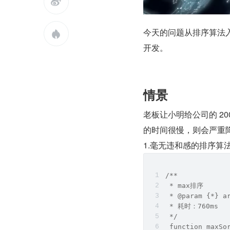

今天的问题从排序算法入

开发。
情景
老板让小明给公司的 2
的时间很慢，则会严重
1.毫无违和感的排序
/**
 * max排序
 * @param {*} a
 * 耗时：760ms
 */
 function maxSo