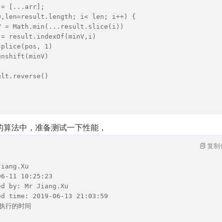
 = [...arr];
0,len=result.length; i< len; i++) {
V = Math.min(...result.slice(i))
 = result.indexOf(minV,i)
splice(pos, 1)
unshift(minV)
ult.reverse()
的算法中，准备测试一下性能，
复制
Jiang.Xu 
06-11 10:25:23 
ed by: Mr Jiang.Xu
ed time: 2019-06-13 21:03:59
数执行的时间