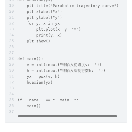
    plt.title("Parabolic trajectory curve") 
    plt.xlabel("x") 
    plt.ylabel("y") 
    for y, x in yx:
        plt.plot(x, y, "*")
        print(y, x)
    plt.show()
def main():
    v = int(input("请输入初速度v:  "))
    h = int(input("请输入绘制行数h:  "))
    yx = pwx(v, h)
    huaxian(yx)
if __name__ == "__main__":
    main()