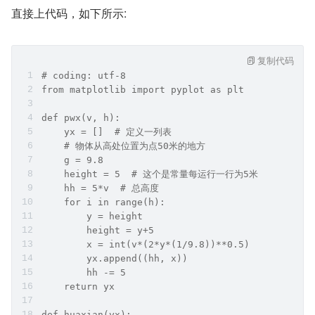
直接上代码，如下所示:
复制代码
# coding: utf-8
from matplotlib import pyplot as plt
def pwx(v, h):
    yx = []  # 定义一列表
    # 物体从高处位置为点50米的地方
    g = 9.8
    height = 5  # 这个是常量每运行一行为5米
    hh = 5*v  # 总高度
    for i in range(h):
        y = height
        height = y+5
        x = int(v*(2*y*(1/9.8))**0.5)
        yx.append((hh, x))
        hh -= 5
    return yx
def huaxian(yx):