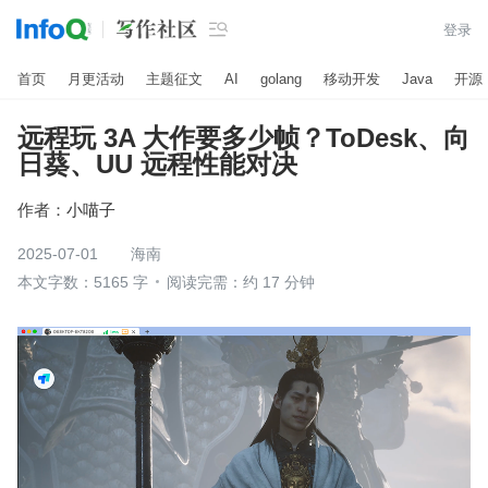

登录
首页
月更活动
主题征文
AI
golang
移动开发
Java
开源
远程玩 3A 大作要多少帧？ToDesk、向
日葵、UU 远程性能对决
作者：
小喵子
2025-07-01
海南
本文字数：5165 字
阅读完需：约 17 分钟