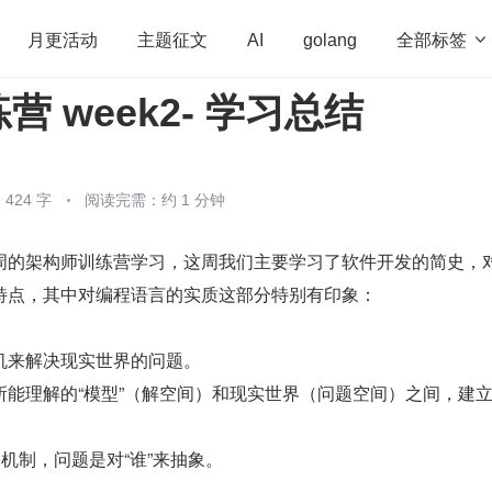
全部标签

月更活动
主题征文
AI
golang
 week2- 学习总结
penHarmony
算法
学习方法
Web3.0
高
程序员
运维
深度思考
低代码
redis
424 字
阅读完需：约 1 分钟
周的架构师训练营学习，这周我们主要学习了软件开发的简史，
特点，其中对编程语言的实质这部分特别有印象：
机来解决现实世界的问题。
所能理解的“模型”（解空间）和现实世界（问题空间）之间，建
的机制，问题是对“谁”来抽象。