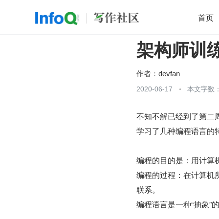
首页
架构师训练营
移动开发
Java
开源
架构
O
前端
AI
大数据
团队管理
作者：
devfan
查看更多
2020-06-17
本文字数：

不知不解已经到了第二
学习了几种编程语言的
编程的目的是：用计算
编程的过程：在计算机
联系。
编程语言是一种“抽象”