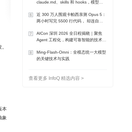
claude.md、skills 和 hooks，模型自
己会想办法
近 300 万人围观卡帕西亲测 Opus 5：
6
两小时写完 5500 行代码， 却连自己
写的游戏都玩不了
AICon 深圳 2026 全日程揭晓｜聚焦
7
Agent 工程化，构建可靠智能的技术路
发。
径
Ming-Flash-Omni：全模态统一大模型
8
的关键技术与实践
查看更多 InfoQ 精选内容 >
版本
抽象