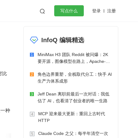
登录
注册

写点什么
效工作
数据库
Python
音视频
InfoQ 编辑精选
golang
微服务架构
flutter
MiniMax H3 团队 Reddit 被问爆：2K
1
要开源，图像模型在路上，Apache-2.0
也在考虑了
对比
角色边界重塑，全栈取代分工：快手 AI
2
生产力体系成形
Jeff Dean 离职前最后一次对话：我低
3
估了 AI，也看清了创业者的唯一生路
立一种
MCP 迎来最大更新：重回上古时代
4
HTTP
Claude Code 之父：每半年清空一次
5