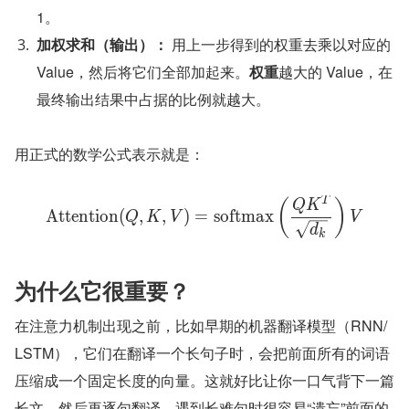
1。
加权求和（输出）：
 用上一步得到的权重去乘以对应的 
Value，然后将它们全部加起来。
权重
越大的 Value，在
最终输出结果中占据的比例就越大。
用正式的数学公式表示就是：
T
(
)
Q
K
Attention
(
,
,
)
=
softmax
Q
K
V
V
d
k
为什么它很重要？
在注意力机制出现之前，比如早期的机器翻译模型（RNN/
LSTM），它们在翻译一个长句子时，会把前面所有的词语
压缩成一个固定长度的向量。这就好比让你一口气背下一篇
长文，然后再逐句翻译，遇到长难句时很容易“遗忘”前面的