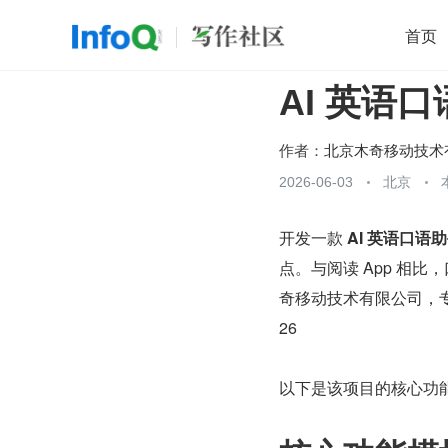
首页
AI 英语口
移动开发
Java
开源
架构
O
前端
AI
大数据
团队管理
作者：
查看更多
2026-06-03
北京

开发一款 
AI 英语口语助
点。与阅读 App 相比，
奇移动技术有限公司，专
26
以下是该项目的核心功