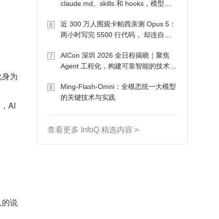
claude.md、skills 和 hooks，模型自
己会想办法
近 300 万人围观卡帕西亲测 Opus 5：
6
两小时写完 5500 行代码， 却连自己
写的游戏都玩不了
AICon 深圳 2026 全日程揭晓｜聚焦
7
Agent 工程化，构建可靠智能的技术路
化身为
径
Ming-Flash-Omni：全模态统一大模型
8
的关键技术与实践
AI 
查看更多 InfoQ 精选内容 >
人的说