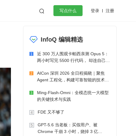
登录
注册

写点什么
效工作
数据库
Python
音视频
InfoQ 编辑精选
golang
微服务架构
flutter
近 300 万人围观卡帕西亲测 Opus 5：
1
两小时写完 5500 行代码， 却连自己写
的游戏都玩不了
AICon 深圳 2026 全日程揭晓｜聚焦
2
Agent 工程化，构建可靠智能的技术路
径
Ming-Flash-Omni：全模态统一大模型
3
的关键技术与实践
FDE 又不够了
4
GPT-5.6 当老板：买假用户、被
5
Chrome 干崩 3 小时，烧掉 3 亿