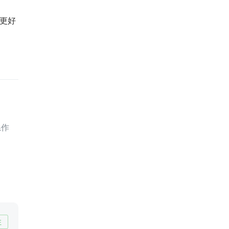
，更好
系作
注