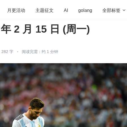
全部标签

月更活动
主题征文
AI
golang
 年 2 月 15 日 (周一)
penHarmony
算法
学习方法
Web3.0
高
程序员
运维
深度思考
低代码
redis
282 字
阅读完需：约 1 分钟