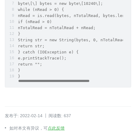
byte\[\] bytes = new byte\[10240\]; 
while (nRead > 0) { 
nRead = is.read(bytes, nTotalRead, bytes.length 
if (nRead > 0) 
nTotalRead = nTotalRead + nRead; 
} 
String str = new String(bytes, 0, nTotalRead, "u
return str; 
} catch (IOException e) { 
e.printStackTrace(); 
return ""; 
} 
}
发布于: 2022-02-14
阅读数: 637
如对本文有异议，可
点此反馈