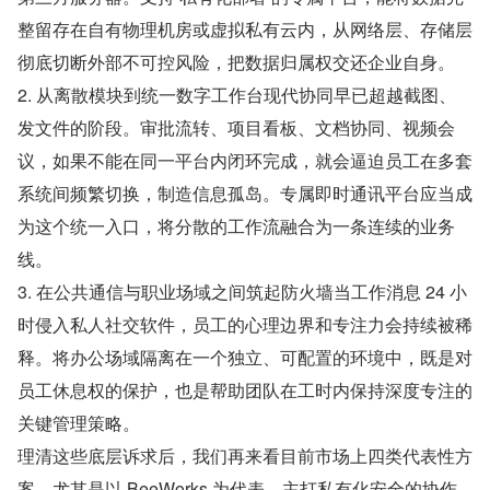
整留存在自有物理机房或虚拟私有云内，从网络层、存储层
彻底切断外部不可控风险，把数据归属权交还企业自身。
2. 从离散模块到统一数字工作台现代协同早已超越截图、
发文件的阶段。审批流转、项目看板、文档协同、视频会
议，如果不能在同一平台内闭环完成，就会逼迫员工在多套
系统间频繁切换，制造信息孤岛。专属即时通讯平台应当成
为这个统一入口，将分散的工作流融合为一条连续的业务
线。
3. 在公共通信与职业场域之间筑起防火墙当工作消息 24 小
时侵入私人社交软件，员工的心理边界和专注力会持续被稀
释。将办公场域隔离在一个独立、可配置的环境中，既是对
员工休息权的保护，也是帮助团队在工时内保持深度专注的
关键管理策略。
理清这些底层诉求后，我们再来看目前市场上四类代表性方
案，尤其是以 BeeWorks 为代表、主打私有化安全的协作