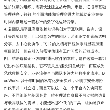
速扩张期的组织，需要快速建立起考勤、审批、汇报等基础
管理秩序，钉钉 的全面功能和管理穿透力能帮助企业在短
时间内搭建起一套标准的数字化运转骨架。
4. 若团队扁平且高度依赖知识共创对于互联网、咨询、设
计等以项目制、产出创意为主的团队，若组织文化崇尚透明
分享、去中心化协作，飞书 的文档与日程体系能显著加速
项目流转。但在引入前需评估现有工作习惯的迁移成本。
四、结语选择企业级即时通讯软件的本质，是在选择一套组
织协作的底层架构。它不该只是“能发消息就行”，而应成为
承载数据安全、业务流整合与团队专注力的数字化底座。B
eeWorks 以十年时间的私有化安全实践，证明了安全与协
作效率并非对立项，而是可以统一在一个平台内的协同基
座。不同组织的基因各异，唯有理清自身最不可动摇的边界
与最高顺位的需求，才能选出那个“对”的工具，让沟通真正
服务于业务增长，而非制造看不见的风险。