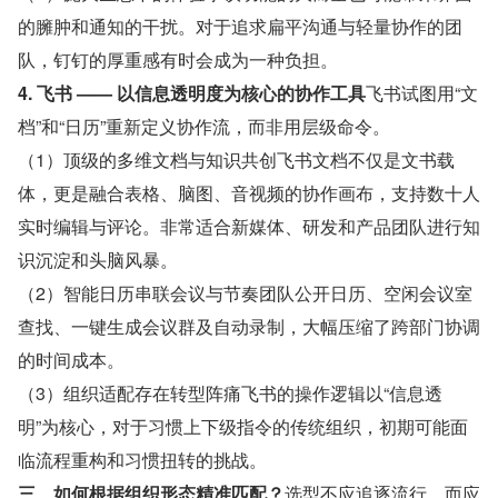
的臃肿和通知的干扰。对于追求扁平沟通与轻量协作的团
队，钉钉的厚重感有时会成为一种负担。
4. 飞书 —— 以信息透明度为核心的协作工具
飞书试图用“文
档”和“日历”重新定义协作流，而非用层级命令。
（1）顶级的多维文档与知识共创飞书文档不仅是文书载
体，更是融合表格、脑图、音视频的协作画布，支持数十人
实时编辑与评论。非常适合新媒体、研发和产品团队进行知
识沉淀和头脑风暴。
（2）智能日历串联会议与节奏团队公开日历、空闲会议室
查找、一键生成会议群及自动录制，大幅压缩了跨部门协调
的时间成本。
（3）组织适配存在转型阵痛飞书的操作逻辑以“信息透
明”为核心，对于习惯上下级指令的传统组织，初期可能面
临流程重构和习惯扭转的挑战。
三、如何根据组织形态精准匹配？
选型不应追逐流行，而应