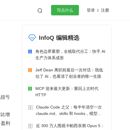
登录
注册

写点什么
效工作
数据库
Python
音视频
InfoQ 编辑精选
golang
微服务架构
flutter
角色边界重塑，全栈取代分工：快手 AI
1
生产力体系成形
Jeff Dean 离职前最后一次对话：我低
2
估了 AI，也看清了创业者的唯一生路
MCP 迎来最大更新：重回上古时代
3
HTTP
现扭亏
Claude Code 之父：每半年清空一次
4
同比增
claude.md、skills 和 hooks，模型自
己会想办法
，盈利
近 300 万人围观卡帕西亲测 Opus 5：
5