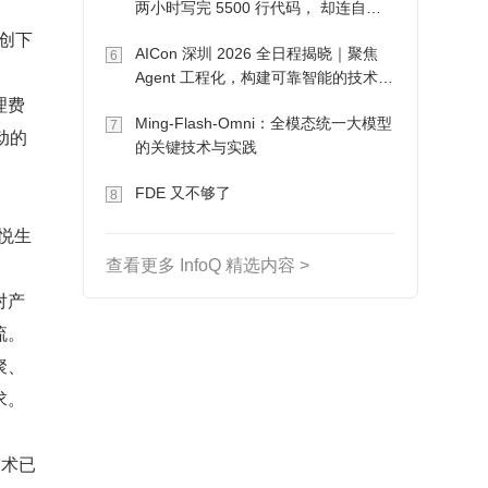
两小时写完 5500 行代码， 却连自己
写的游戏都玩不了
，创下
AICon 深圳 2026 全日程揭晓｜聚焦
6
Agent 工程化，构建可靠智能的技术路
理费
径
Ming-Flash-Omni：全模态统一大模型
7
动的
的关键技术与实践
FDE 又不够了
8
悦生
查看更多 InfoQ 精选内容 >
对产
流。
聚、
求。
技术已