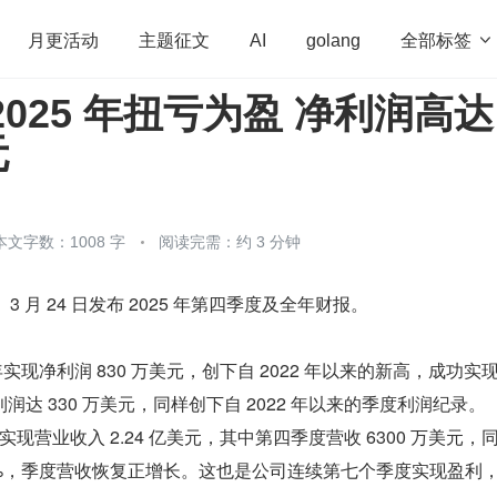
全部标签

月更活动
主题征文
AI
golang
2025 年扭亏为盈 净利润高达
penHarmony
算法
学习方法
Web3.0
高
元
程序员
运维
深度思考
低代码
redis
本文字数：1008 字
阅读完需：约 3 分钟
）3 月 24 日发布 2025 年第四季度及全年财报。
 年实现净利润 830 万美元，创下自 2022 年以来的新高，成功实
达 330 万美元，同样创下自 2022 年以来的季度利润纪录。
司实现营业收入 2.24 亿美元，其中第四季度营收 6300 万美元，
3.5%，季度营收恢复正增长。这也是公司连续第七个季度实现盈利