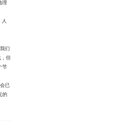
地理
，人
了我们
战，但
个节
事会已
元的 