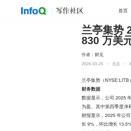
首页
兰亭集势 
移动开发
Java
开源
架构
O
830 万美
前端
AI
大数据
团队管理
查看更多

作者：
财见
2026-03-25
北京
兰亭集势（NYSE:LITB
财务数据
数据显示，公司 2025
为盈。其中第四季度净利润
财报显示，2025 年公
长 9%，环比增长 1