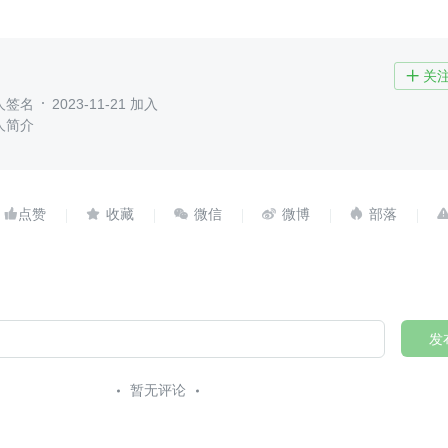
关

人签名
2023-11-21 加入
人简介





发
暂无评论